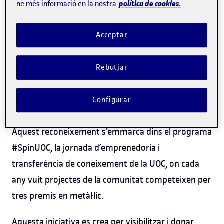
política de cookies.
ne més informació en la nostra
ruralitats contemporànies, és a dir, projectes
desenvolupats en municipis de fins a 5.000
Acceptar
habitants o d’aplicació directa als desafiaments i
reptes de les ruralitats, com ara la despoblació, la
Rebutjar
connectivitat digital, la gestió de recursos naturals,
l'accés a serveis o la dinamització econòmica i
Configurar
social.
Aquest reconeixement s’emmarca dins el programa
#SpinUOC, la jornada d’emprenedoria i
transferència de coneixement de la UOC, on cada
any vuit projectes de la comunitat competeixen per
tres premis en metàl·lic.
Aquesta iniciativa es crea per visibilitzar i donar