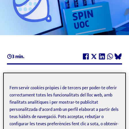
3 min.
27/10/25
·
00:00H
Inscripció oberta
Fem servir
cookies
pròpies i de tercers per poder-te oferir
correctament totes les funcionalitats del lloc web, amb
finalitats analítiques i per mostrar-te publicitat
La Universitat Oberta de Catalunya convoca la
personalitzada d'acord amb un perfil elaborat a partir dels
primera edició dels premis "SpinUOC Rural" als
teus hàbits de navegació. Pots acceptar, rebutjar o
configurar les teves preferències fent clic a sota, o obtenir-
projectes que s’emmarquen en l’àmbit de les