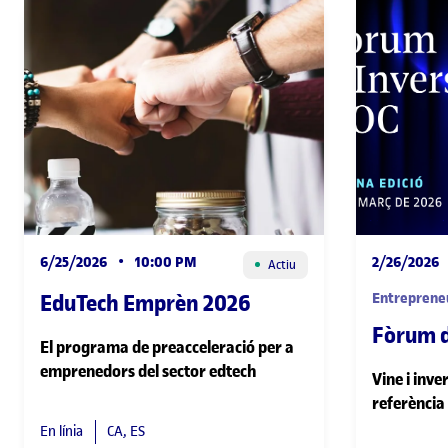
6/25/2026
•
10:00 PM
2/26/2026
Actiu
EduTech Emprèn 2026
Entreprene
Fòrum d
El programa de preacceleració per a
emprenedors del sector edtech
Vine i inve
referència
En línia
CA, ES