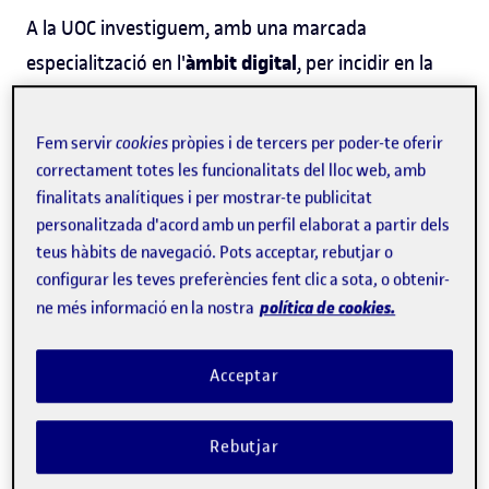
A la UOC investiguem, amb una marcada
àmbit digital
especialització en l'
, per incidir en la
construcció de la societat del futur i contribuir a les
transformacions necessàries per fer front als
Fem servir
cookies
pròpies i de tercers per poder-te oferir
cinc
desafiaments globals. Ens centrem en
correctament totes les funcionalitats del lloc web, amb
finalitats analítiques i per mostrar-te publicitat
missions
.
personalitzada d'acord amb un perfil elaborat a partir dels
teus hàbits de navegació. Pots acceptar, rebutjar o
Coneix les missions
configurar les teves preferències fent clic a sota, o obtenir-
política de cookies.
ne més informació en la nostra
Acceptar
Rebutjar