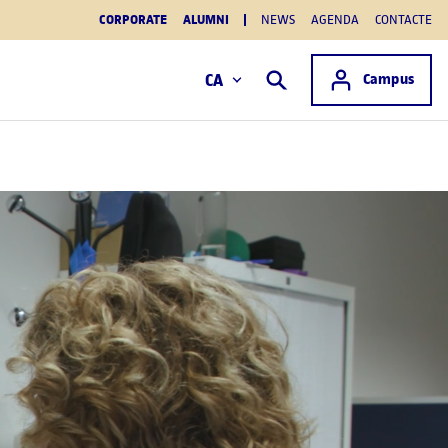
CORPORATE
ALUMNI
NEWS
AGENDA
CONTACTE
Accés a
CA
Campus
Cercar