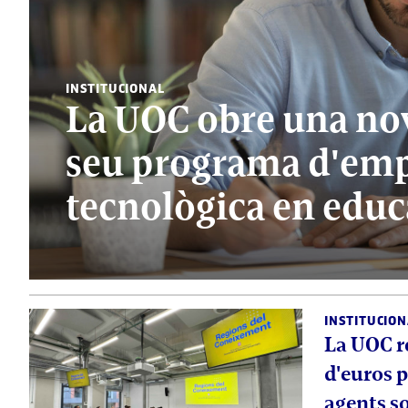
INSTITUCIONAL
La UOC obre una nov
seu programa d'em
tecnològica en educ
INSTITUCION
La UOC r
d'euros p
agents s