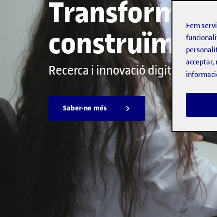
Transformem 
Fem serv
construïm el 
funcionali
personali
acceptar, 
Recerca i innovació digitals per fe
informaci
Saber-ne més