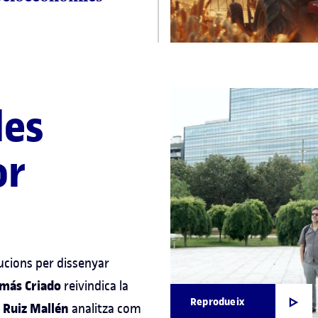
les
or
ucions per dissenyar
más Criado
reivindica la
Reprodueix
l Ruiz Mallén
analitza com