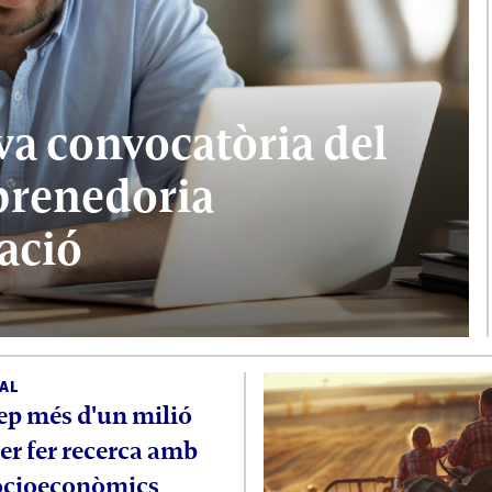
a convocatòria del
prenedoria
ació
AL
ep més d'un milió
er fer recerca amb
ocioeconòmics