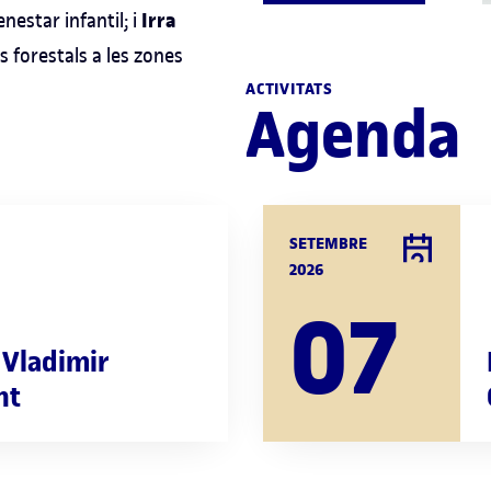
Irra
enestar infantil; i
 forestals a les zones
ACTIVITATS
Agenda
SETEMBRE
2026
07
 Vladimir
nt