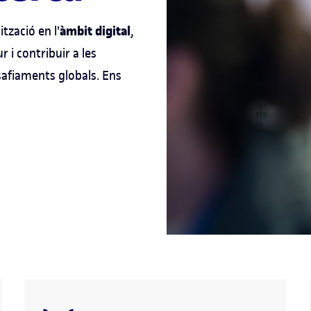
àmbit digital
zació en l'
,
r i contribuir a les
safiaments globals. Ens