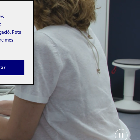
les
t
gació. Pots
-ne més
rar