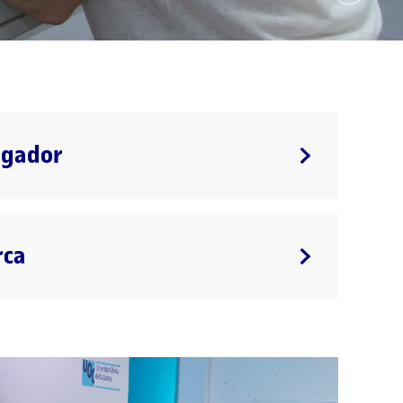
igador
rca