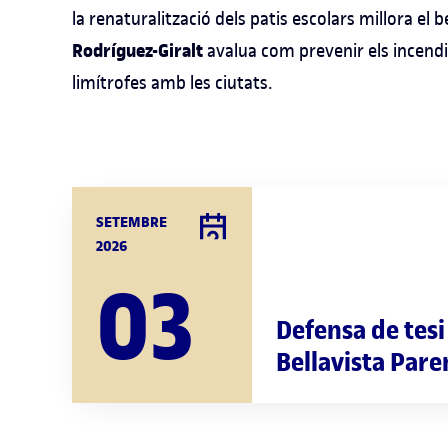
la renaturalització dels patis escolars millora el b
Rodríguez-Giralt
avalua com prevenir els incendis
limítrofes amb les ciutats.
SETEMBRE
2026
03
Defensa de tesi
Bellavista Pare