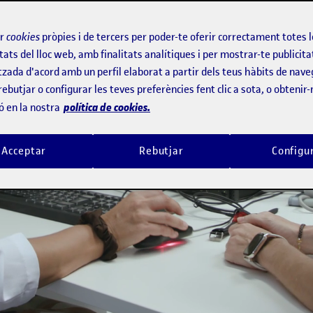
el present,
ir
cookies
pròpies i de tercers per poder-te oferir correctament totes 
futur
tats del lloc web, amb finalitats analítiques i per mostrar-te publicita
tzada d'acord amb un perfil elaborat a partir dels teus hàbits de nave
rebutjar o configurar les teves preferències fent clic a sota, o obtenir
r front als reptes socials
política de cookies.
ó en la nostra
Acceptar
Rebutjar
Configu