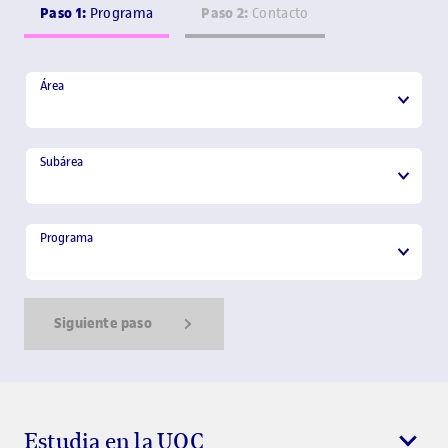
Paso 1:
Paso 2:
Programa
Contacto
Área
Área
Subárea
Subárea
Programa
Programa
Siguiente paso
Show Error
Show Ok
Show Error
Estudia en la UOC