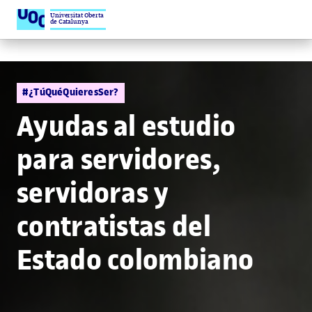
Universitat Oberta
de Catalunya
#¿TúQuéQuieresSer?
Ayudas al estudio
para servidores,
servidoras y
contratistas del
Estado colombiano