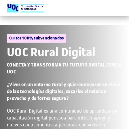
Universitat Oberta
de Catalunya
Cursos 100% subvencionados
UOC Rural Digital
CONECTA Y TRANSFORMA TU FUTURO DIGITAL CON LA
UOC
¿Vives en un entorno rural y quieres mejorar en el uso
de las tecnologías digitales, sacarles el máximo
provecho y de forma segura?
UOC Rural Digital es una comunidad de aprendizaje y
capacitación digital pensada para ofrecer apoyo y
nuevos conocimientos a personas que viven en