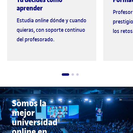
aprender
Profesor
Estudia
online
dónde y cuando
prestigi
quieras, con soporte continuo
los retos
del profesorado.
Somos la
mejor
universidad
online en