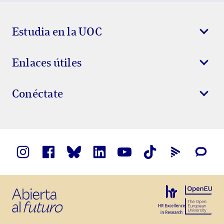
Show Error
Show Ok
Show Error
Estudia en la UOC
Enlaces útiles
Conéctate