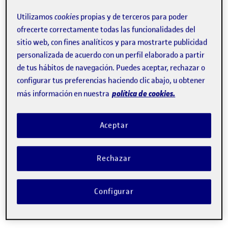
estudios
online
.
Utilizamos
cookies
propias y de terceros para poder
ofrecerte correctamente todas las funcionalidades del
sitio web, con fines analíticos y para mostrarte publicidad
personalizada de acuerdo con un perfil elaborado a partir
de tus hábitos de navegación. Puedes aceptar, rechazar o
configurar tus preferencias haciendo clic abajo, u obtener
política de cookies.
Referentes mundiales en e-
más información en nuestra
learning
Aceptar
30 años formando en catalán, español e
inglés a más de 133.000 graduados.
Rechazar
Configurar