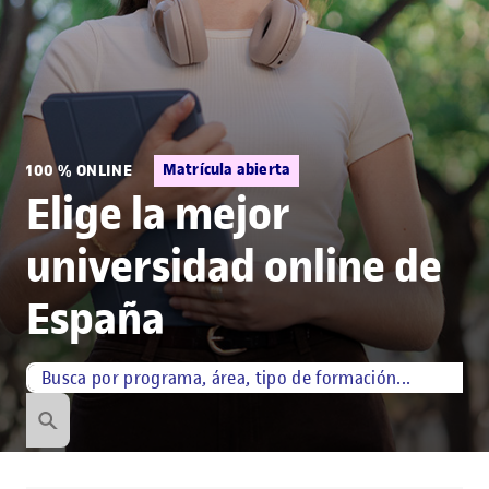
Matrícula abierta
100 % ONLINE
Elige la mejor
universidad online de
España
Búsqueda por palabra
¿Qué estás buscando?