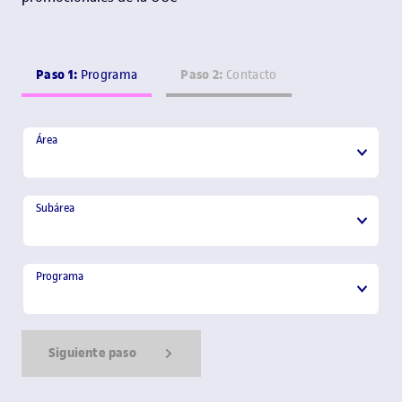
Paso 1:
Paso 2:
Programa
Contacto
Área
Área
Subárea
Subárea
Programa
Programa
Siguiente paso