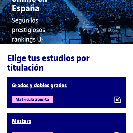
España
Según los
prestigiosos
rankings U-
Ranking, CYD y
Elige tus estudios por
THE
titulación
Saber más
Grados y dobles grados
Matrícula abierta
Másters