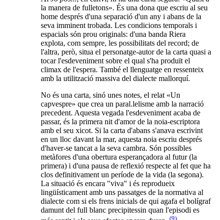
la manera de fulletons». És una dona que escriu al seu
home després d'una separació d'un any i abans de la
seva imminent trobada. Les condicions temporals i
espacials són prou originals: d'una banda Riera
explota, com sempre, les possibilitats del record; de
l'altra, però, situa el personatge-autor de la carta quasi a
tocar l'esdeveniment sobre el qual s'ha produït el
climax de l'espera. També el llenguatge en ressenteix
amb la utilització massiva del dialecte mallorquí.
No és una carta, sinó unes notes, el relat «Un
capvespre» que crea un paral.lelisme amb la narració
precedent. Aquesta vegada l'esdeveniment acaba de
passar, és la primera nit d'amor de la noia-escriptora
amb el seu xicot. Si la carta d'abans s'anava escrivint
en un lloc davant la mar, aquesta noia escriu després
d'haver-se tancat a la seva cambra. Són possibles
metàfores d'una obertura esperançadora al futur (la
primera) i d'una pausa de reflexió respecte al fet que ha
clos definitivament un període de la vida (la segona).
La situació és encara "viva" i és reprodueix
lingüísticament amb uns passatges de la normativa al
dialecte com si els frens inicials de qui agafa el bolígraf
damunt del full blanc precipitessin quan l'episodi es
(9)