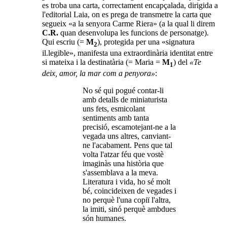
es troba una carta, correctament encapçalada, dirigida a
l'editorial Laia, on es prega de transmetre la carta que
segueix «a la senyora Carme Riera» (a la qual li direm
C.R.
quan desenvolupa les funcions de personatge).
Qui escriu (=
M
), protegida per una «signatura
2
il.legible», manifesta una extraordinària identitat entre
si mateixa i la destinatària (= Maria =
M
) del
«Te
1
deix, amor, la mar com a penyora»
:
No sé qui pogué contar-li
amb detalls de miniaturista
uns fets, esmicolant
sentiments amb tanta
precisió, escamotejant-ne a la
vegada uns altres, canviant-
ne l'acabament. Pens que tal
volta l'atzar féu que vostè
imaginàs una història que
s'assemblava a la meva.
Literatura i vida, ho sé molt
bé, coincideixen de vegades i
no perquè l'una copiï l'altra,
la imiti, sinó perquè ambdues
són humanes.