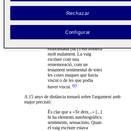
La narració no és veritat,
però és autèntica. Jo no he
tingut cap amor amb una
Rechazar
professora, però respon a
unes coordenades que
qualsevol persona pot sentir
Configurar
[...] Aquesta narració la vaig
escriure en una nit de les deu
a les dues. Jo estava
embrassada [sic] i em trobava
molt malament. La vaig
escriure com una
rememoració, com un
testament sentimental de totes
les coses maques que havia
viscut o de les que podia
(6)
haver viscut.
A 15 anys de distància tornarà sobre l'argument amb
major precisió:
És clar que a «Te deix...» [...]
hi ha elements autobiogràfics:
sentiments, sensacions. Quan
el vaig escriure estava