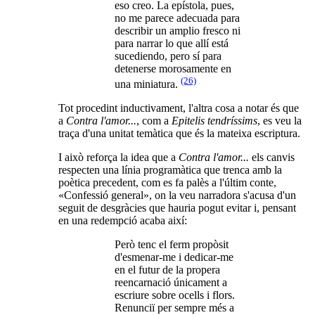
eso creo. La epístola, pues,
no me parece adecuada para
describir un amplio fresco ni
para narrar lo que allí está
sucediendo, pero sí para
detenerse morosamente en
(26)
una miniatura.
Tot procedint inductivament, l'altra cosa a notar és que
a
Contra l'amor...
, com a
Epitelis tendríssims
, es veu la
traça d'una unitat temàtica que és la mateixa escriptura.
I això reforça la idea que a
Contra l'amor...
els canvis
respecten una línia programàtica que trenca amb la
poètica precedent, com es fa palès a l'últim conte,
«Confessió general», on la veu narradora s'acusa d'un
seguit de desgràcies que hauria pogut evitar i, pensant
en una redempció acaba així:
Però tenc el ferm propòsit
d'esmenar-me i dedicar-me
en el futur de la propera
reencarnació únicament a
escriure sobre ocells i flors.
Renunciï per sempre més a