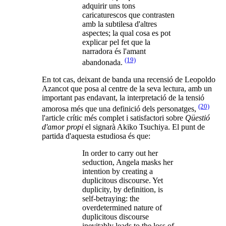
adquirir uns tons
caricaturescos que contrasten
amb la subtilesa d'altres
aspectes; la qual cosa es pot
explicar pel fet que la
narradora és l'amant
(19)
abandonada.
En tot cas, deixant de banda una recensió de Leopoldo
Azancot que posa al centre de la seva lectura, amb un
important pas endavant, la interpretació de la tensió
(20)
amorosa més que una definició dels personatges,
l'article crític més complet i satisfactori sobre
Qüestió
d'amor propi
el signarà Akiko Tsuchiya. El punt de
partida d'aquesta estudiosa és que:
In order to carry out her
seduction, Angela masks her
intention by creating a
duplicitous discourse. Yet
duplicity, by definition, is
self-betraying: the
overdetermined nature of
duplicitous discourse
inevitably leads to the loss of