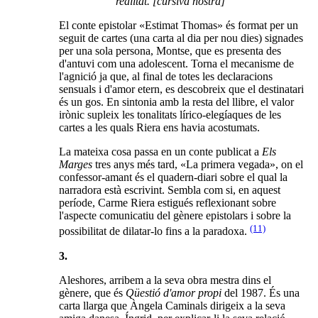
realitat. [cursiva nostra]
El conte epistolar «Estimat Thomas» és format per un
seguit de cartes (una carta al dia per nou dies) signades
per una sola persona, Montse, que es presenta des
d'antuvi com una adolescent. Torna el mecanisme de
l'agnició ja que, al final de totes les declaracions
sensuals i d'amor etern, es descobreix que el destinatari
és un gos. En sintonia amb la resta del llibre, el valor
irònic supleix les tonalitats lírico-elegíaques de les
cartes a les quals Riera ens havia acostumats.
La mateixa cosa passa en un conte publicat a
Els
Marges
tres anys més tard, «La primera vegada», on el
confessor-amant és el quadern-diari sobre el qual la
narradora està escrivint. Sembla com si, en aquest
període, Carme Riera estigués reflexionant sobre
l'aspecte comunicatiu del gènere epistolars i sobre la
(11)
possibilitat de dilatar-lo fins a la paradoxa.
3.
Aleshores, arribem a la seva obra mestra dins el
gènere, que és
Qüestió d'amor propi
del 1987. És una
carta llarga que Àngela Caminals dirigeix a la seva