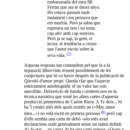
embarassada del meu fill
Ferran que ara té disset anys.
Ho estava passant molt
malament i em pensava que
em moriria. Però ja sabia que
esperava un nen i no tenia
cap afer amb cap senyora.
Però ja se sap, la gent, el
lector, té tendència a creure
que l'autor escriu sobre la
(7)
seva vida.
Aquesta resposta tan contundent pel que fa a la
separació llibre/vida ressent possiblement de les
conjectures que hi va haver després de la publicació de
Qüestió d'amor propi
. Queda clar que l'aspecte
estrictament autobiogràfic té un valor tan sols
anecdòtic. Deixem-lo de banda i centrem-nos en la
tècnica narrativa que sosté les altres cartes d'aquesta
producció primerenca de Carme Riera. A Te deix... hi
ha 5 contes més dels quals només un («Mar, amor
(8)
meu...») no està escrit en primera persona
però cap
d'ells sembla una carta de debò -són més aviat
declaracions orals generalment sense un status definit.
Al
Jo pos...
, en canvi, hi ha una carta segura: «Quasi a