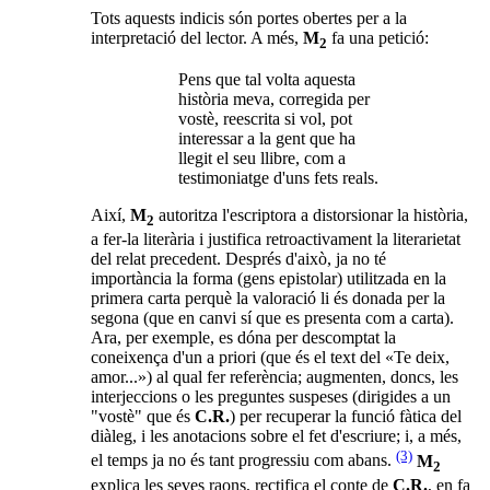
Tots aquests indicis són portes obertes per a la
interpretació del lector. A més,
M
fa una petició:
2
Pens que tal volta aquesta
història meva, corregida per
vostè, reescrita si vol, pot
interessar a la gent que ha
llegit el seu llibre, com a
testimoniatge d'uns fets reals.
Així,
M
autoritza l'escriptora a distorsionar la història,
2
a fer-la literària i justifica retroactivament la literarietat
del relat precedent. Després d'això, ja no té
importància la forma (gens epistolar) utilitzada en la
primera carta perquè la valoració li és donada per la
segona (que en canvi sí que es presenta com a carta).
Ara, per exemple, es dóna per descomptat la
coneixença d'un a priori (que és el text del «Te deix,
amor...») al qual fer referència; augmenten, doncs, les
interjeccions o les preguntes suspeses (dirigides a un
"vostè" que és
C.R.
) per recuperar la funció fàtica del
diàleg, i les anotacions sobre el fet d'escriure; i, a més,
(3)
el temps ja no és tant progressiu com abans.
M
2
explica les seves raons, rectifica el conte de
C.R.
, en fa