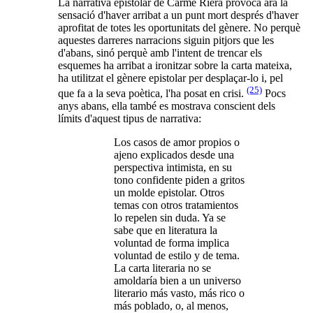
La narrativa epistolar de Carme Riera provoca ara la
sensació d'haver arribat a un punt mort després d'haver
aprofitat de totes les oportunitats del gènere. No perquè
aquestes darreres narracions siguin pitjors que les
d'abans, sinó perquè amb l'intent de trencar els
esquemes ha arribat a ironitzar sobre la carta mateixa,
ha utilitzat el gènere epistolar per desplaçar-lo i, pel
(25)
que fa a la seva poètica, l'ha posat en crisi.
Pocs
anys abans, ella també es mostrava conscient dels
límits d'aquest tipus de narrativa:
Los casos de amor propios o
ajeno explicados desde una
perspectiva intimista, en su
tono confidente piden a gritos
un molde epistolar. Otros
temas con otros tratamientos
lo repelen sin duda. Ya se
sabe que en literatura la
voluntad de forma implica
voluntad de estilo y de tema.
La carta literaria no se
amoldaría bien a un universo
literario más vasto, más rico o
más poblado, o, al menos,