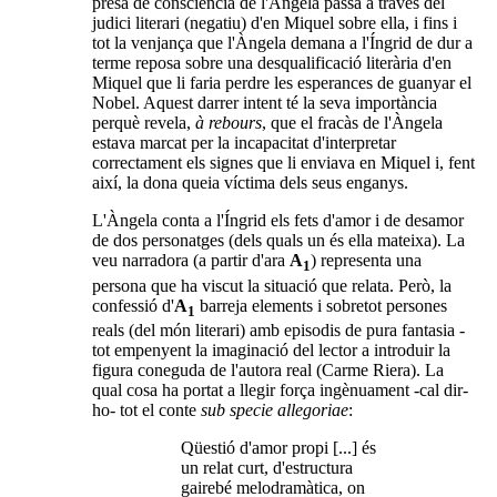
presa de consciència de l'Àngela passa a través del
judici literari (negatiu) d'en Miquel sobre ella, i fins i
tot la venjança que l'Àngela demana a l'Íngrid de dur a
terme reposa sobre una desqualificació literària d'en
Miquel que li faria perdre les esperances de guanyar el
Nobel. Aquest darrer intent té la seva importància
perquè revela,
à rebours
, que el fracàs de l'Àngela
estava marcat per la incapacitat d'interpretar
correctament els signes que li enviava en Miquel i, fent
així, la dona queia víctima dels seus enganys.
L'Àngela conta a l'Íngrid els fets d'amor i de desamor
de dos personatges (dels quals un és ella mateixa). La
veu narradora (a partir d'ara
A
) representa una
1
persona que ha viscut la situació que relata. Però, la
confessió d'
A
barreja elements i sobretot persones
1
reals (del món literari) amb episodis de pura fantasia -
tot empenyent la imaginació del lector a introduir la
figura coneguda de l'autora real (Carme Riera). La
qual cosa ha portat a llegir força ingènuament -cal dir-
ho- tot el conte
sub specie allegoriae
:
Qüestió d'amor propi [...] és
un relat curt, d'estructura
gairebé melodramàtica, on