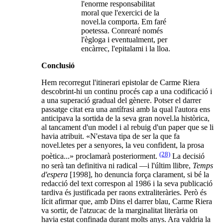
l'enorme responsabilitat
moral que l'exercici de la
novel.la comporta. Em faré
poetessa. Conrearé només
l'ègloga i eventualment, per
encàrrec, l'epitalami i la lloa.
Conclusió
Hem recorregut l'itinerari epistolar de Carme Riera
descobrint-hi un continu procés cap a una codificació i
a una superació gradual del gènere. Potser el darrer
passatge citat era una antífrasi amb la qual l'autora ens
anticipava la sortida de la seva gran novel.la històrica,
al tancament d'un model i al rebuig d'un paper que se li
havia atribuit. «N'estava tipa de ser la que fa
novel.letes per a senyores, la veu confident, la prosa
(28)
poètica...» proclamarà posteriorment.
La decisió
no serà tan definitiva ni radical —i l'últim llibre,
Temps
d'espera
[1998], ho denuncia força clarament, si bé la
redacció del text correspon al 1986 i la seva publicació
tardiva és justificada per raons extraliteràries. Però és
lícit afirmar que, amb Dins el darrer blau, Carme Riera
va sortir, de l'atzucac de la marginalitat literària on
havia estat confinada durant molts anys. Ara valdria la