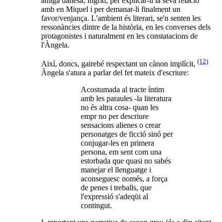
amiga danesa, Íngrid, per explicar-li la seva relació
amb en Miquel i per demanar-li finalment un
favor/venjança. L'ambient és literari, se'n senten les
ressonàncies dintre de la història, en les converses dels
protagonistes i naturalment en les constatacions de
l'Àngela.
(12)
Així, doncs, gairebé respectant un cànon implícit,
Àngela s'atura a parlar del fet mateix d'escriure:
Acostumada al tracte íntim
amb les paraules -la literatura
no és altra cosa- quan les
empr no per descriure
sensacions alienes o crear
personatges de ficció sinó per
conjugar-les en primera
persona, em sent com una
estorbada que quasi no sabés
manejar el llenguatge i
aconseguesc només, a força
de penes i treballs, que
l'expressió s'adeqüi al
contingut.