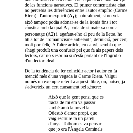
de les funcions narratives. El primer comentarista citat
no percebia les diferències entre l'autor empíric (Carme
Riera) i l'autor explícit (
A
); naturalment, si no veia
1
això tampoc podia adonar-se de la ironia fins i tot
càustica amb la qual
A
parla de si mateixa com a
1
personatge (A2) i, agafant-s'ho al peu de la lletra, ho
titlla tot de "romanticisme anhelant", definició, per cert,
molt poc feliç. A l'altre article, en canvi, sembla que
s'hagi produït una confusió pel que fa als papers dels
lectors, car no s'esbrina si s'està parlant de l'Íngrid o
d'un lector ideal.
De la tendència de fer coincidir actor i autor en fa
menció més d'una vegada la Carme Riera. Valgui
només un exemple referit a aquest llibre, on, potser, ja
s'adverteix un cert cansament pel gènere:
Això que la gent pensi que es
tracta de mi em va passar
també amb la novel.la
Qüestió d'amor propi, que
vaig escriure fa un parell
d'anys. Tothom es va pensar
que jo era l'Àngela Caminals,