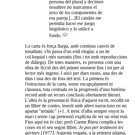
persona del plural y decimos
nosaltres no marcamos el
sexo de los componentes de
esa pareja [...]El catalán me
permitía hacer ese juego
lingüístico y lo utilicé a
(2)
fondo.
La carta és força llarga, amb continus canvis de
tonalitats: s'hi passa d'un estil elegíac a un de
col.loquial i més narratiu (fins i tot amb reproduccions
de diàlegs). De totes maneres, es presenta com una
obra de ficció des del primer moment fins i tot per al
lector més ingenu. I això per dues raons, una des de
dins i una des de fora del text. La primera és
l'estructura de la carta, sense encapçalament ni
clausura, tota centrada en la progressió d'una història-
record amb un recurs conclusiu obertament literari.
L'altra és la presentació física d'aquest escrit, recollit en
un llibre de contes, inserit amb altres narracions en un
apartat "temàtic" («1. A trenc d'alba sempre enyor la
mar») sense cap pretensió explícita de ser un relat real.
Fins aquí tot és clar; però Carme Riera complica les
coses en el seu segon llibre,
Jo pos per testimoni les
gavines [1977]
. Aquesta vegada, a la primera pàgina,