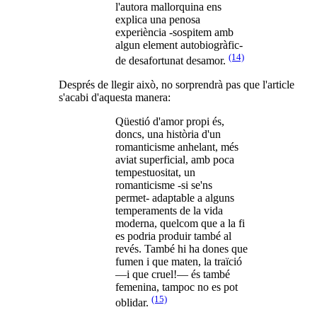
l'autora mallorquina ens
explica una penosa
experiència -sospitem amb
algun element autobiogràfic-
(14)
de desafortunat desamor.
Després de llegir això, no sorprendrà pas que l'article
s'acabi d'aquesta manera:
Qüestió d'amor propi és,
doncs, una història d'un
romanticisme anhelant, més
aviat superficial, amb poca
tempestuositat, un
romanticisme -si se'ns
permet- adaptable a alguns
temperaments de la vida
moderna, quelcom que a la fi
es podria produir també al
revés. També hi ha dones que
fumen i que maten, la traïció
—i que cruel!— és també
femenina, tampoc no es pot
(15)
oblidar.