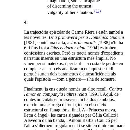
imagination, she is incapable
of discerning the utmost
(22)
vulgarity of her situation.
4.
La trajectòria epistolar de Carme Riera s'estén també a
les novel.les:
Una primavera per a Domenico Guarini
[1981] conté una carta, a
Joc de miralls
[1988] n'hi ha
6, i fins i tot a
Dins el darrer blau
[1994] es troben
confessions escrites. Però es tracta només d'expedients
narratius inserits en una estructura més àmplia. No
viuen per si mateixos, i per tant —a costa de perdre en
completesa— no els analitzarem en aquest estudi
perquè surten dels paràmetres d'autosuficiència als
quals l'epístola —com a gènere— s'ha de sometre.
Finalment, ja ens queda només un altre recull,
Contra
l'amor en companyia i altres relats
[1991]. Aquí, de
contes articulats en missives n'hi ha dos i ambdós,
exercint una càrrega d'ironia, tenen el seu eix
estructural en l'anagnòrisi final. A «Princesa meva,
lletra d'àngel» les cartes signades per Cèlia Callicó i
Alavedra d'una banda, i Antoni Barba i Callicó per
l'altra s'alternen irregularment i se situen dintre un marc