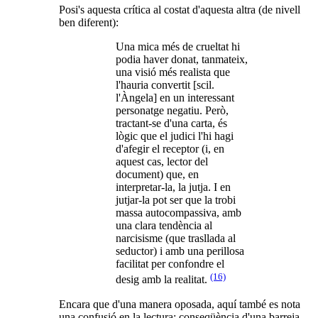
Posi's aquesta crítica al costat d'aquesta altra (de nivell
ben diferent):
Una mica més de crueltat hi
podia haver donat, tanmateix,
una visió més realista que
l'hauria convertit [scil.
l'Àngela] en un interessant
personatge negatiu. Però,
tractant-se d'una carta, és
lògic que el judici l'hi hagi
d'afegir el receptor (i, en
aquest cas, lector del
document) que, en
interpretar-la, la jutja. I en
jutjar-la pot ser que la trobi
massa autocompassiva, amb
una clara tendència al
narcisisme (que trasllada al
seductor) i amb una perillosa
facilitat per confondre el
(16)
desig amb la realitat.
Encara que d'una manera oposada, aquí també es nota
una confusió en la lectura: conseqüència d'una barreja