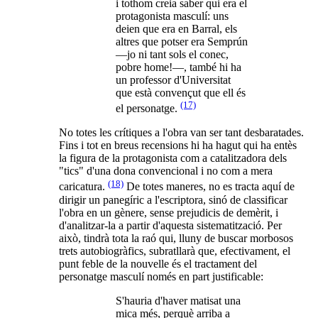
i tothom creia saber qui era el
protagonista masculí: uns
deien que era en Barral, els
altres que potser era Semprún
—jo ni tant sols el conec,
pobre home!—, també hi ha
un professor d'Universitat
que està convençut que ell és
(17)
el personatge.
No totes les crítiques a l'obra van ser tant desbaratades.
Fins i tot en breus recensions hi ha hagut qui ha entès
la figura de la protagonista com a catalitzadora dels
"tics" d'una dona convencional i no com a mera
(18)
caricatura.
De totes maneres, no es tracta aquí de
dirigir un panegíric a l'escriptora, sinó de classificar
l'obra en un gènere, sense prejudicis de demèrit, i
d'analitzar-la a partir d'aquesta sistematització. Per
això, tindrà tota la raó qui, lluny de buscar morbosos
trets autobiogràfics, subratllarà que, efectivament, el
punt feble de la nouvelle és el tractament del
personatge masculí només en part justificable:
S'hauria d'haver matisat una
mica més, perquè arriba a