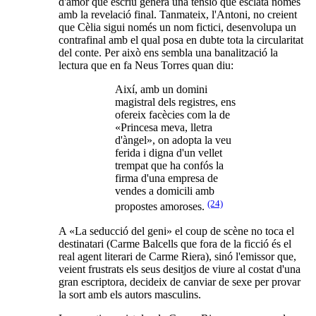
d'amor que escriu genera una tensió que esclata només
amb la revelació final. Tanmateix, l'Antoni, no creient
que Cèlia sigui només un nom fictici, desenvolupa un
contrafinal amb el qual posa en dubte tota la circularitat
del conte. Per això ens sembla una banalització la
lectura que en fa Neus Torres quan diu:
Així, amb un domini
magistral dels registres, ens
ofereix facècies com la de
«Princesa meva, lletra
d'àngel», on adopta la veu
ferida i digna d'un vellet
trempat que ha confós la
firma d'una empresa de
vendes a domicili amb
(24)
propostes amoroses.
A «La seducció del geni» el coup de scène no toca el
destinatari (Carme Balcells que fora de la ficció és el
real agent literari de Carme Riera), sinó l'emissor que,
veient frustrats els seus desitjos de viure al costat d'una
gran escriptora, decideix de canviar de sexe per provar
la sort amb els autors masculins.