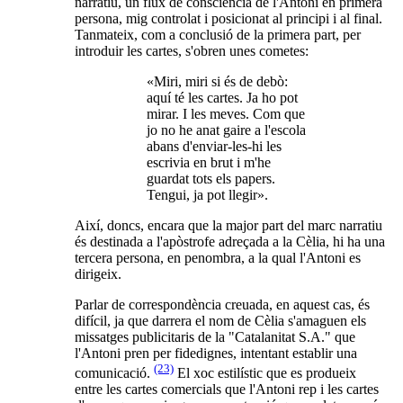
narratiu, un flux de consciència de l'Antoni en primera
persona, mig controlat i posicionat al principi i al final.
Tanmateix, com a conclusió de la primera part, per
introduir les cartes, s'obren unes cometes:
«Miri, miri si és de debò:
aquí té les cartes. Ja ho pot
mirar. I les meves. Com que
jo no he anat gaire a l'escola
abans d'enviar-les-hi les
escrivia en brut i m'he
guardat tots els papers.
Tengui, ja pot llegir».
Així, doncs, encara que la major part del marc narratiu
és destinada a l'apòstrofe adreçada a la Cèlia, hi ha una
tercera persona, en penombra, a la qual l'Antoni es
dirigeix.
Parlar de correspondència creuada, en aquest cas, és
difícil, ja que darrera el nom de Cèlia s'amaguen els
missatges publicitaris de la "Catalanitat S.A." que
l'Antoni pren per fidedignes, intentant establir una
(23)
comunicació.
El xoc estilístic que es produeix
entre les cartes comercials que l'Antoni rep i les cartes