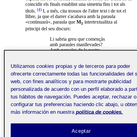
coincidir els finals establint una simetria fins i tot als
(4)
títols.
I, a més, cita trossos de l'altre text i de tot el
llibre, ja que el darrer s'acabava amb la paraula
«continuarà», paraula que
M
intertextualitza al
1
principi del seu discurs:
Li sabria greu que començàs
amb paraules manllevades?
Amb paraules de la nostra
història - seva perquè vostè
l'escriví i meva perquè jo l'he
Utilizamos
cookies
propias y de terceros para poder
viscuda - amb paraules
emprades per vostè a les
ofrecerte correctamente todas las funcionalidades del s
darreres ratlles, abans
web, con fines analíticos y para mostrarte publicidad
(5)
d'escriure «continuarà»?
personalizada de acuerdo con un perfil elaborado a part
Fem una pausa i sortim per un moment d'aquesta
tus hábitos de navegación. Puedes aceptar, rechazar o
lectura tancada per veure fins a quin punt es pot parlar
configurar tus preferencias haciendo clic abajo, u obte
de "literatura del jo". Ens haurà d'ajudar la mateixa
Carme Riera. En una entrevista del 1975 (és a dir
más información en nuestra
política de cookies.
abans de la publicació del segon llibre), feta per Laura
Palmés, que li demana si la narració correspon a una
veritat autobiogràfica, l'autora contesta:
Aceptar