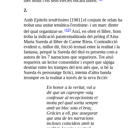
més sentit i els seus efectes encara duren.
2.
Amb
Epitelis tendríssims
[1981] el conjunt de relats ha
trobat una unitat temàtica-l'erotisme- i un marc dintre
(10)
del qual organitzar-se.
Així, en obrir el llibre, hom
troba la indicació paratextualitzada del pròleg d'Aina
Maria Sureda al llibre de Carme Riera. Contradicció
evident o, millor dit, fricció textual entre la realitat i la
fantasia, perquè la Sureda del títol es presenta com a
autora de les 7 narracions que segueixen. Tot això
requereix un lector consentidor i expert que sàpiga
destriar entre les trampes del text atès que, si bé la
Sureda és personatge fictici, intenta d'altra banda
irrompre en la realitat a través de la seva ficció:
En honor a la veritat, val a
dir que un capvespre vaig
confessar al recepcionista el
motiu pel qual sortia sempre
amb un bloc sota el braç.
Gràcies a ell, puc assegurar
que una de les narracions
incloses coincideix amb la