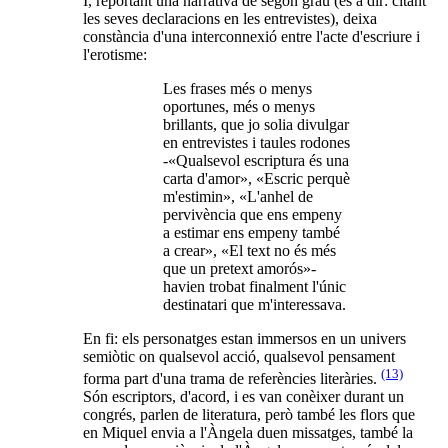
I, reportant una narrativa de segon grau (és a dir: citant
les seves declaracions en les entrevistes), deixa
constància d'una interconnexió entre l'acte d'escriure i
l'erotisme:
Les frases més o menys
oportunes, més o menys
brillants, que jo solia divulgar
en entrevistes i taules rodones
-«Qualsevol escriptura és una
carta d'amor», «Escric perquè
m'estimin», «L'anhel de
pervivència que ens empeny
a estimar ens empeny també
a crear», «El text no és més
que un pretext amorós»-
havien trobat finalment l'únic
destinatari que m'interessava.
En fi: els personatges estan immersos en un univers
semiòtic on qualsevol acció, qualsevol pensament
(13)
forma part d'una trama de referències literàries.
Són escriptors, d'acord, i es van conèixer durant un
congrés, parlen de literatura, però també les flors que
en Miquel envia a l'Àngela duen missatges, també la