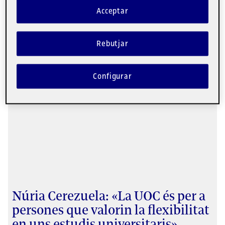
ajudar a superar l'exili quan vivia
Acceptar
als Emirats Àrabs Units»
Alumni. Graduat en Llengua i literatura catalanes.
Rebutjar
Un tomb vital
Configurar
Núria Cerezuela: «La UOC és per a
persones que valorin la flexibilitat
en uns estudis universitaris»