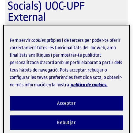
Socials) UOC-UPF
External
Mireia Montaña participa en aquest congrés com
Fem servir
cookies
pròpies i de tercers per poder-te oferir
a organitzadora, el 22 de maig, a Barcelona.
correctament totes les funcionalitats del lloc web, amb
finalitats analítiques i per mostrar-te publicitat
personalitzada d'acord amb un perfil elaborat a partir dels
teus hàbits de navegació. Pots acceptar, rebutjar o
22/05/2026
configurar les teves preferències fent clic a sota, o obtenir-
ne més informació en la nostra
política de cookies.
II Encuentro Foro
Acceptar
Crossmedia-Valencia
Rebutjar
Silvia Martínez participa amb una ponència, el 22