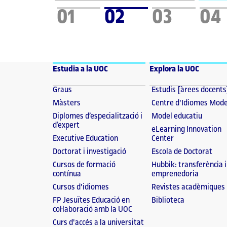
01
02
03
04
Estudia a la UOC
Explora la UOC
Graus
Estudis [àrees docents
Màsters
Centre d'Idiomes Mod
Diplomes d’especialització i
Model educatiu
d’expert
eLearning Innovation
Executive Education
Center
Doctorat i investigació
Escola de Doctorat
Cursos de formació
Hubbik: transferència i
contínua
emprenedoria
Cursos d'idiomes
Revistes acadèmiques
FP Jesuïtes Educació en
Biblioteca
col·laboració amb la UOC
Curs d'accés a la universitat