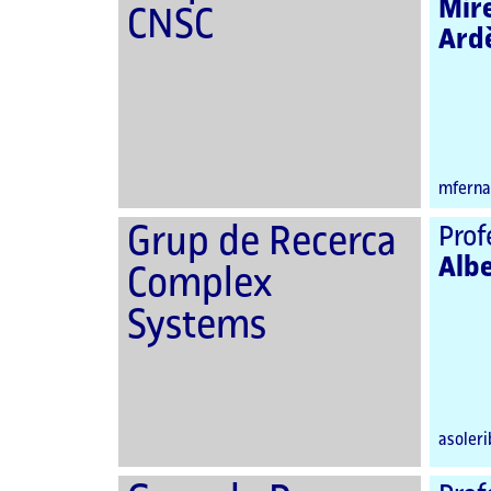
Mir
CNSC
Ard
mferna
Grup de Recerca
Prof
Albe
Complex
Systems
asoler