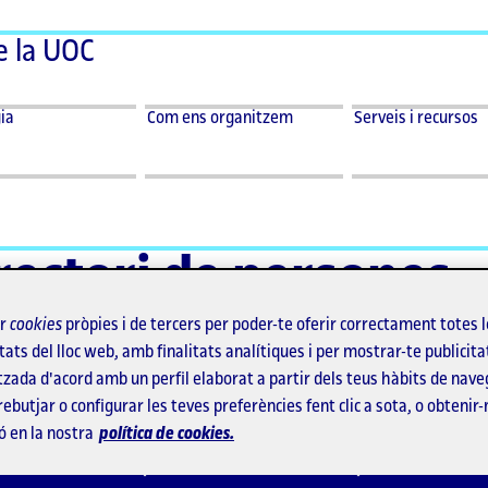
e la UOC
ar
Desplegar
Desplegar
ia
Com ens
Serveis i
ia
Com ens organitzem
Serveis i recursos
menu
menu
organitzem
recursos
ia
Com
Serveis
ens
i
organitzem
recursos
rectori de persones
ir
cookies
pròpies i de tercers per poder-te oferir correctament totes 
tats del lloc web, amb finalitats analítiques i per mostrar-te publicita
tzada d'acord amb un perfil elaborat a partir dels teus hàbits de nave
rebutjar o configurar les teves preferències fent clic a sota, o obtenir
ó en la nostra
política de cookies.