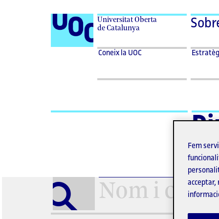
Universitat Oberta
Sobr
de Catalunya
Desplegar
Despleg
Coneix
Estratèg
Coneix la UOC
Estratèg
menu
menu
la UOC
Coneix
Estratèg
la
UOC
Di
Fem serv
funcionali
personali
acceptar, 
informaci