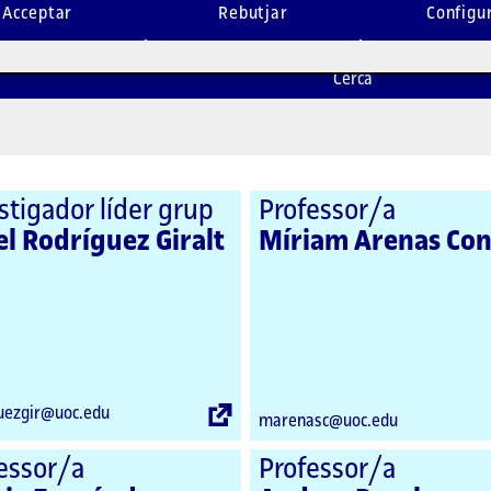
 UOC
Acceptar
Rebutjar
Configu
 UOC
de govern
Cerca
l de gestió
l docent i investigador
stigador líder grup
Professor/a
el Rodríguez Giralt
Míriam Arenas Con
Enllaç
guezgir@uoc.edu
marenasc@uoc.edu
extern
essor/a
Professor/a