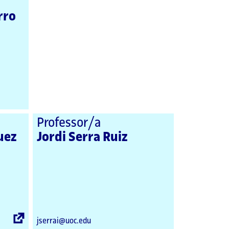
rro
Professor/a
uez
Jordi Serra Ruiz
Enllaç
jserrai@uoc.edu
extern