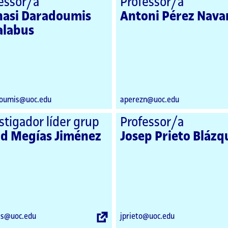
essor/a
Professor/a
nasi Daradoumis
Antoni Pérez Nava
alabus
oumis@uoc.edu
aperezn@uoc.edu
stigador líder grup
Professor/a
id Megías Jiménez
Josep Prieto Blázq
Enllaç
s@uoc.edu
jprieto@uoc.edu
extern