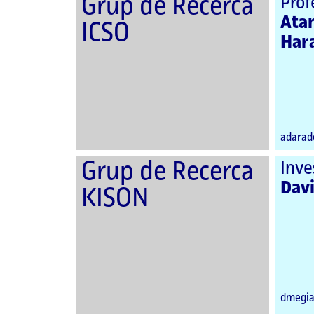
Grup de Recerca
Prof
Ata
ICSO
Har
adarad
Grup de Recerca
Inve
Dav
KISON
dmegia