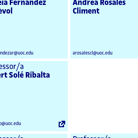
eia Fernández
Andrea Rosales
èvol
Climent
ndezar@uoc.edu
arosalescl@uoc.edu
essor/a
rt Solé Ribalta
Enllaç
ib@uoc.edu
extern