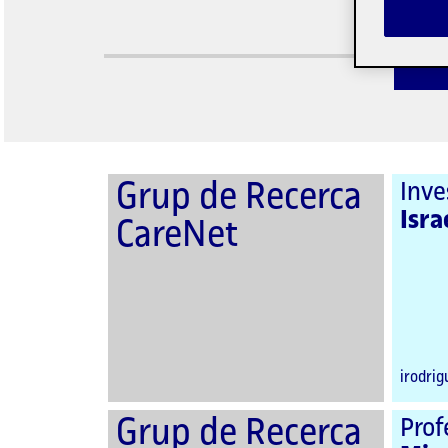
Tota la
Tota la
Òrgans 
Persona
Persona
Grup de Recerca
Inve
Isra
CareNet
irodri
Grup de Recerca
Prof