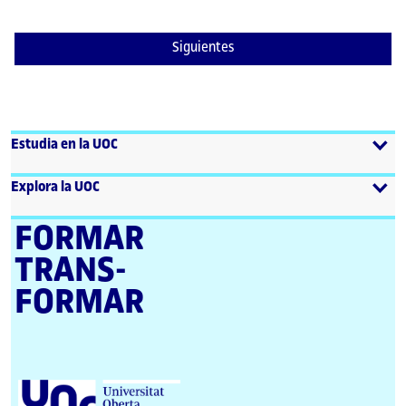
Siguientes
Estudia en la UOC
Explora la UOC
FORMAR
TRANS­
FORMAR
U
n