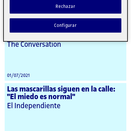
Rechazar
04/07/2021
El enorme esfuerzo de dar y recibir
Configurar
clases con mascarilla ha marcado el
curso escolar
The Conversation
01/07/2021
Las mascarillas siguen en la calle:
"El miedo es normal"
El Independiente