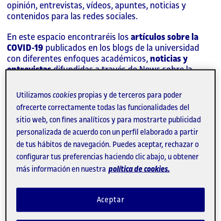
opinión, entrevistas, vídeos, apuntes, noticias y
contenidos para las redes sociales.
En este espacio encontraréis los
artículos sobre la
COVID-19
publicados en los blogs de la universidad
con diferentes enfoques académicos,
noticias y
entrevistas
difundidas a través de
News
sobre la
epidemia en clave de
análisis de la actualidad
y las
piezas periodísticas
publicadas y emitidas en los
Utilizamos
cookies
propias y de terceros para poder
medios, todo con la participación de los
ofrecerte correctamente todas las funcionalidades del
#expertosUOC.
sitio web, con fines analíticos y para mostrarte publicidad
personalizada de acuerdo con un perfil elaborado a partir
"Hem badat de no mirar què
de tus hábitos de navegación. Puedes aceptar, rechazar o
passava al Regne Unit amb la
configurar tus preferencias haciendo clic abajo, u obtener
variant Delta"
más información en nuestra
política de cookies.
Catalunya migdia
Aceptar