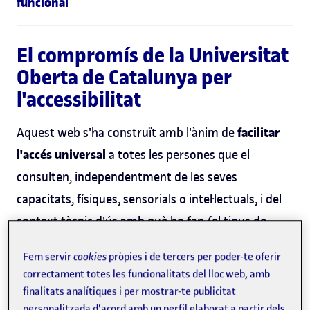
funcional
El compromís de la Universitat
Oberta de Catalunya per
l'accessibilitat
facilitar
Aquest web s'ha construït amb l'ànim de
l'accés universal
a totes les persones que el
consulten, independentment de les seves
capacitats, físiques, sensorials o intel·lectuals, i del
context tècnic d'ús amb què ho fan (el tipus de
dispositiu, el programari, la velocitat de la connexió,
Fem servir
cookies
pròpies i de tercers per poder-te oferir
les condicions ambientals, etc.).
correctament totes les funcionalitats del lloc web, amb
finalitats analítiques i per mostrar-te publicitat
adaptar tot el
Per això, es treballa amb l'objectiu d'
personalitzada d'acord amb un perfil elaborat a partir dels