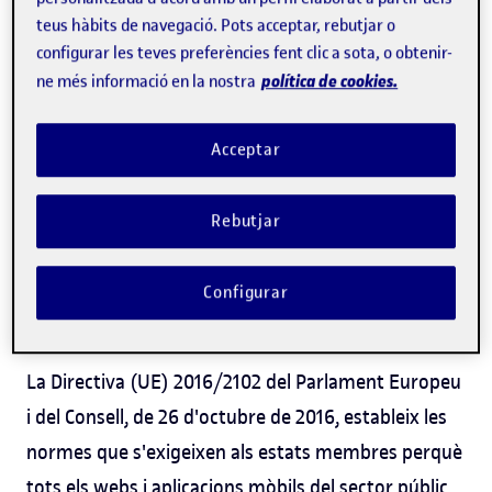
web a les recomanacions del Consorci World Wide
teus hàbits de navegació. Pots acceptar, rebutjar o
Web (W3C)
configurar les teves preferències fent clic a sota, o obtenir-
, per tal d'eliminar les barreres que
política de cookies.
ne més informació en la nostra
dificulten l'accés a la informació i la comunicació.
Aquestes recomanacions es concreten en les
Acceptar
pautes d'accessibilitat del web
WCAG 2.1
.
El compromís de la Universitat Oberta de Catalunya
Rebutjar
Doble-A
és arribar a complir el nivell de conformitat
(AA)
, tal com exigeixen a les universitats les
Configurar
legislacions europea i estatal.
La Directiva (UE) 2016/2102 del Parlament Europeu
i del Consell, de 26 d'octubre de 2016, estableix les
normes que s'exigeixen als estats membres perquè
tots els webs i aplicacions mòbils del sector públic,