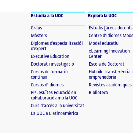
Estudia a la UOC
Explora la UOC
Graus
Estudis [àrees docents
Màsters
Centre d'Idiomes Mod
Diplomes d’especialització i
Model educatiu
d’expert
eLearning Innovation
Executive Education
Center
Doctorat i investigació
Escola de Doctorat
Cursos de formació
Hubbik: transferència i
contínua
emprenedoria
Cursos d'idiomes
Revistes acadèmiques
FP Jesuïtes Educació en
Biblioteca
col·laboració amb la UOC
Curs d'accés a la universitat
La UOC a Llatinoamèrica