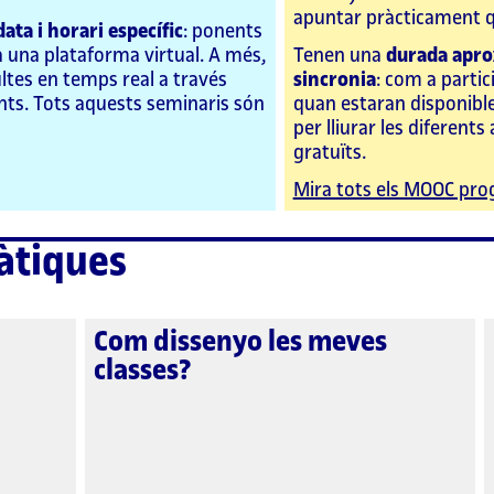
apuntar pràcticament q
ta i horari específic
: ponents
a una plataforma virtual. A més,
Tenen una
durada apro
ltes en temps real a través
sincronia
: com a partic
ants. Tots aquests seminaris són
quan estaran disponible
per lliurar les diferent
gratuïts.
Mira tots els MOOC pr
àtiques
Com dissenyo les meves
classes?