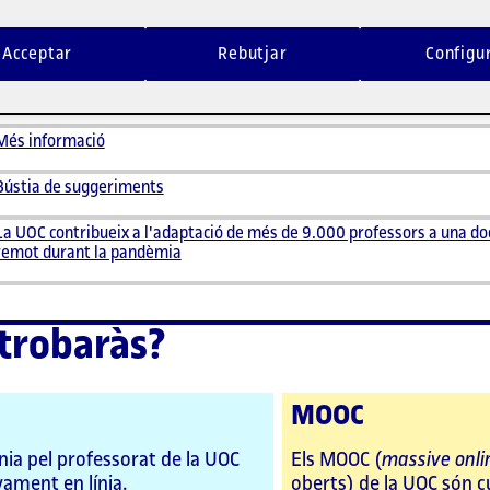
UOC et volem ajudar en aquesta tasca mitjançant estratègi
recursos breus, amb un
enfocament pràctic i interactiu
, 
Acceptar
Rebutjar
Configu
continuïs impartint classes aplicant les bases dels millors 
d'ensenyament en línia.
Més informació
Bústia de suggeriments
La UOC contribueix a l'adaptació de més de 9.000 professors a una do
remot durant la pandèmia
 trobaràs?
MOOC
nia pel professorat de la UOC
Els MOOC (
massive onli
yament en línia.
oberts) de la UOC són cu