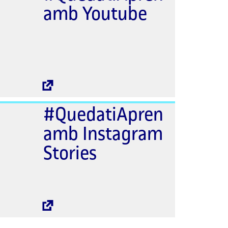
amb Youtube
Enllaç
extern
#QuedatiApren
amb Instagram
Stories
Enllaç
extern