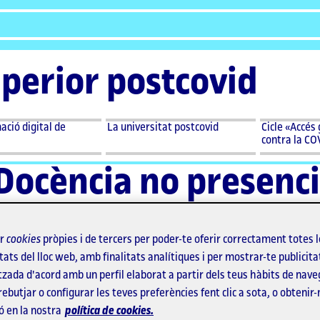
uperior postcovid
ció digital de
La universitat postcovid
Cicle «Accés 
contra la CO
Docència no presenci
d'emergència
ir
cookies
pròpies i de tercers per poder-te oferir correctament totes 
tats del lloc web, amb finalitats analítiques i per mostrar-te publicita
tzada d'acord amb un perfil elaborat a partir dels teus hàbits de nave
En circumstàncies excepcionals com la que vivim, gran part
rebutjar o configurar les teves preferències fent clic a sota, o obtenir
professorat ha hagut d'afrontar el repte d'
adaptar la seva 
ó en la nostra
política de cookies.
pedagògica presencial per poder dur-la a terme en remot