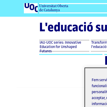
Universitat Oberta
de Catalunya
L'educació s
IAU-UOC series: Innovative
Transforma
Education for Unshaped
l'educació
Futures
Fem serv
funcionali
personali
acceptar, 
informaci