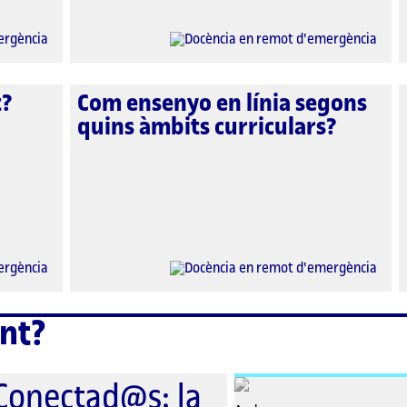
t?
Com ensenyo en línia segons
quins àmbits curriculars?
nt?
Conectad@s: la