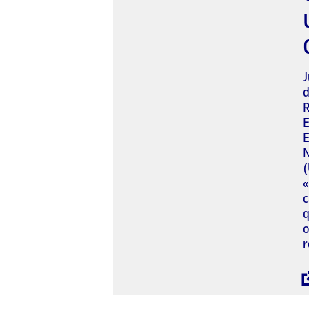
J
d
R
E
E
N
(
«
c
q
o
r