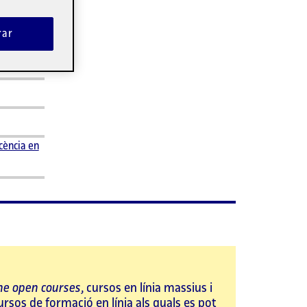
es i
perquè
rar
models
cència en
ne open courses
, cursos en línia massius i
rsos de formació en línia als quals es pot