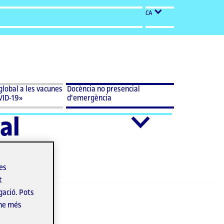
CA
Desplegar
Docència no
global a les vacunes
Docència no presencial
menu
presencial
VID-19»
d'emergència
Docència
d'emergència
no
al
presencial
d'emergència
les
t
gació. Pots
 del
-ne més
activitat
. A la