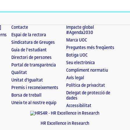
]
Contacte
Impacte global
#Agenda2030
erns
Espai de la rectora
Marca UOC
Sindicatura de Greuges
Preguntes més freqüents
Guia de l'estudiant
Botiga UOC
Directori de persones
Seu electrònica
Portal de transparència
Compliment normatiu
Qualitat
Avís legal
Unitat d'Igualtat
Política de privacitat
Premis i reconeixements
Delegat de protecció de
Borsa de treball
dades
Uneix-te al nostre equip
Accessibilitat
HR Excellence in Research