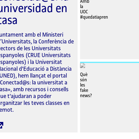
universidad en
casa
untament amb el Ministeri
’Universitats, la Conferència de
ectors de les Universitats
spanyoles (CRUE Universitats
spanyoles) i la Universitat
acional d'Educació a Distància
UNED), hem llançat el portal
Conectad@s: la universitat a
asa», amb recursos i consells
ue t'ajudaran a poder
rganitzar les teves classes en
emot.
Enllaç
extern