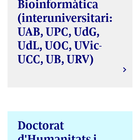
Bioinformàtica
(interuniversitari:
UAB, UPC, UdG,
UdL, UOC, UVic-
UCC, UB, URV)
Doctorat
d'Humanitats i