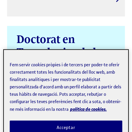
Doctorat en
Tecnologies de la
Informació
Fem servir
cookies
pròpies i de tercers per poder-te oferir
correctament totes les funcionalitats del lloc web, amb
finalitats analítiques i per mostrar-te publicitat
personalitzada d'acord amb un perfil elaborat a partir dels
teus hàbits de navegació. Pots acceptar, rebutjar o
configurar les teves preferències fent clic a sota, o obtenir-
política de cookies.
ne més informació en la nostra
Acceptar