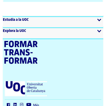
extern
Estudia a la UOC
Explora la UOC
FORMAR
TRANS­
FORMAR
U
n
i
v
e
r
Més