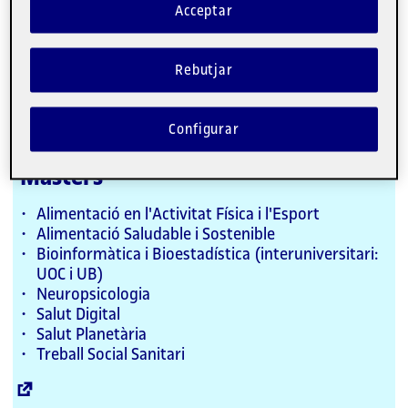
Acceptar
Logopèdia (interuniversitari: UVic-UCC, UOC)
Nutrició Humana i Dietètica (interuniversitari:
UOC, UPF)
Rebutjar
Configurar
Enllaç
extern
Màsters
Alimentació en l'Activitat Física i l'Esport
Alimentació Saludable i Sostenible
Bioinformàtica i Bioestadística (interuniversitari:
UOC i UB)
Neuropsicologia
Salut Digital
Salut Planetària
Treball Social Sanitari
Enllaç
extern