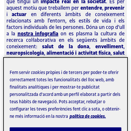
que tingui un
impacte real en la societat
. És per
aquest motiu que treballem per
entendre
,
prevenir
i
actuar
en diferents àmbits de coneixement
relacionats amb l’entorn, els estils de vida i els
factors individuals de les persones. Dóna un cop d'ull
a la
nostra infografia
on es plasma la cultura de
recerca col·laborativa en els següents àmbits de
coneixement:
salut de la dona
,
envelliment
,
neuropsicologia
,
alimentació i activitat física
,
salut
digital
,
salut planetària
, i
epidemiologia i salut
pública
.
Fem servir
cookies
pròpies i de tercers per poder-te oferir
Enllaç
correctament totes les funcionalitats del lloc web, amb
extern
finalitats analítiques i per mostrar-te publicitat
personalitzada d'acord amb un perfil elaborat a partir dels
Estudia amb nosaltres
teus hàbits de navegació. Pots acceptar, rebutjar o
configurar les teves preferències fent clic a sota, o obtenir-
ne més informació en la nostra
política de cookies.
Graus
Enginyeria Biomèdica