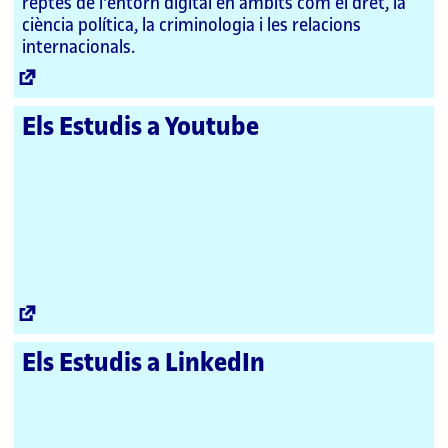
reptes de l'entorn digital en àmbits com el dret, la
ciència política, la criminologia i les relacions
internacionals.
Enllaç
extern
Els Estudis a Youtube
Enllaç
extern
Els Estudis a LinkedIn