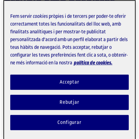
Estudia amb nosaltres
Fem servir
cookies
pròpies i de tercers per poder-te oferir
Graus
correctament totes les funcionalitats del lloc web, amb
finalitats analítiques i per mostrar-te publicitat
Criminologia
personalitzada d'acord amb un perfil elaborat a partir dels
Dret
teus hàbits de navegació. Pots acceptar, rebutjar o
Relacions Internacionals
configurar les teves preferències fent clic a sota, o obtenir-
ne més informació en la nostra
política de cookies.
Ciència política i de l'administració
Enllaç
Acceptar
extern
Màsters
Rebutjar
Màsters Universitaris
Advocacia i Procura
Configurar
Anàlisi Política i Governança
Ciberdelinqüència