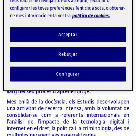
formativa de qualitat, així com al progrés cultural i
teus hàbits de navegació. Pots acceptar, rebutjar o
científic de la societat.
configurar les teves preferències fent clic a sota, o obtenir-
ne més informació en la nostra
política de cookies.
Actualment, els Estudis compten amb un equip
acadèmic consolidat que lidera una oferta formativa
àmplia i diversa en els àmbits del dret, la ciència
Acceptar
política, la criminologia, l’Administració pública i les
relacions internacionals. Aquesta oferta inclou
programes oficials de grau i màster universitari, així
Rebutjar
com diplomatures, especialitzacions de postgrau,
cursos de curta durada i formació a mida per a
institucions i empreses. Tot plegat és possible
Configurar
gràcies també a una extensa xarxa de professorat
col·laborador, que acompanya milers d’estudiants al
llarg del seu procés d’aprenentatge.
Més enllà de la docència, els Estudis desenvolupen
una activitat de recerca intensa, amb la voluntat de
consolidar-se com a referents internacionals en
l’anàlisi de l’impacte de la tecnologia digital i
internet en el dret, la política i la criminologia, des de
múltiples perspectives especialitzades.