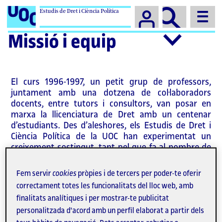
Estudis de Dret i Ciència Política
Campus
Missió i equip
El curs 1996-1997, un petit grup de professors,
juntament amb una dotzena de col·laboradors
docents, entre tutors i consultors, van posar en
marxa la llicenciatura de Dret amb un centenar
d’estudiants. Des d’aleshores, els Estudis de Dret i
Ciència Política de la UOC han experimentat un
creixement sostingut, tant pel que fa al nombre de
persones implicades com a l’ampliació de
programes docents i l’activitat acadèmica
Fem servir
cookies
pròpies i de tercers per poder-te oferir
desenvolupada. Malgrat aquesta evolució, es manté
correctament totes les funcionalitats del lloc web, amb
intacta la il·lusió dels inicis i el compromís amb
finalitats analítiques i per mostrar-te publicitat
l’objectiu de contribuir al desenvolupament
personalitzada d'acord amb un perfil elaborat a partir dels
professional dels estudiants mitjançant una oferta