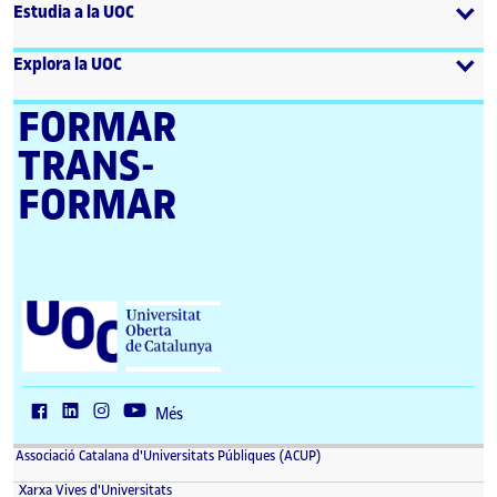
Estudia a la UOC
Explora la UOC
FORMAR
TRANS­
FORMAR
U
n
i
v
e
r
Més
s
i
Associació Catalana d'Universitats Públiques (ACUP)
t
a
Xarxa Vives d'Universitats