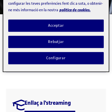
configurar les teves preferències fent clic a sota, o obtenir-
política de cookies.
ne més informació en la nostra
Acceptar
< 1 min.
Rebutjar
13/12/25
·
17:30H
Inactiu
Configurar
La Farga, L'Hospitalet de Llobregat
Enllaç a l'streaming