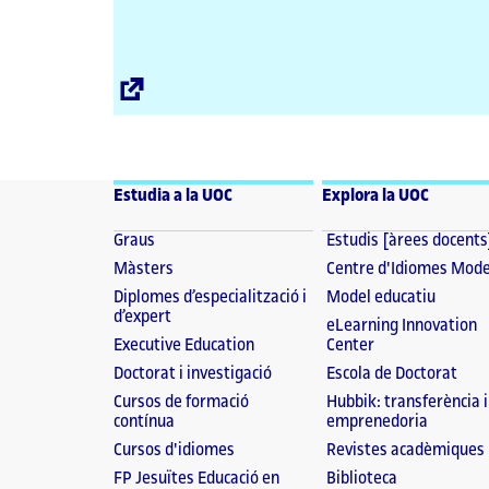
Enllaç
extern
Estudia a la UOC
Explora la UOC
Graus
Estudis [àrees docents
Màsters
Centre d'Idiomes Mod
Diplomes d’especialització i
Model educatiu
d’expert
eLearning Innovation
Executive Education
Center
Doctorat i investigació
Escola de Doctorat
Cursos de formació
Hubbik: transferència i
contínua
emprenedoria
Cursos d'idiomes
Revistes acadèmiques
FP Jesuïtes Educació en
Biblioteca