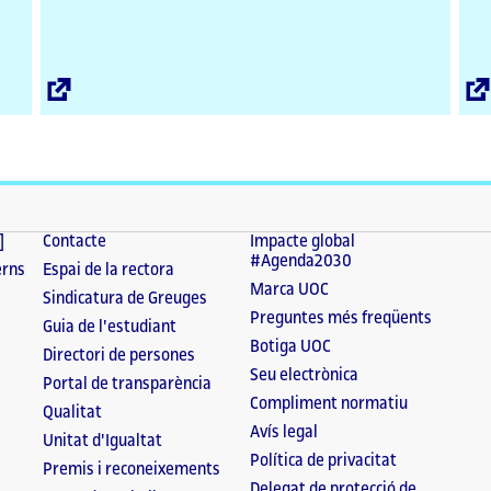
Enllaç
extern
]
Contacte
Impacte global
#Agenda2030
erns
Espai de la rectora
Marca UOC
Sindicatura de Greuges
Preguntes més freqüents
Guia de l'estudiant
Botiga UOC
Directori de persones
Seu electrònica
Portal de transparència
Compliment normatiu
Qualitat
Avís legal
Unitat d'Igualtat
Política de privacitat
Premis i reconeixements
Delegat de protecció de