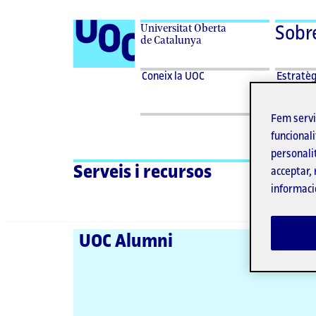
Universitat Oberta
Sobr
de Catalunya
Desplegar
Despleg
Coneix
Estratèg
Coneix la UOC
Estratèg
menu
menu
la UOC
Coneix
Estratèg
la
Fem serv
UOC
funcionali
personali
Gr
Serveis i recursos
acceptar, 
informaci
UOC Alumni