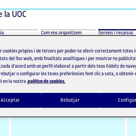
e la UOC
ar
Desplegar
Desplegar
ia
Com ens
Serveis i
ia
Com ens organitzem
Serveis i recursos
menu
menu
organitzem
recursos
ia
Com
Serveis
ens
i
ir
cookies
pròpies i de tercers per poder-te oferir correctament totes 
organitzem
recursos
tats del lloc web, amb finalitats analítiques i per mostrar-te publicita
tzada d'acord amb un perfil elaborat a partir dels teus hàbits de nave
aduats i graduades
rebutjar o configurar les teves preferències fent clic a sota, o obtenir
ó en la nostra
política de cookies.
Acceptar
Rebutjar
Configu
Borsa de treball i carrera
A
professional
e