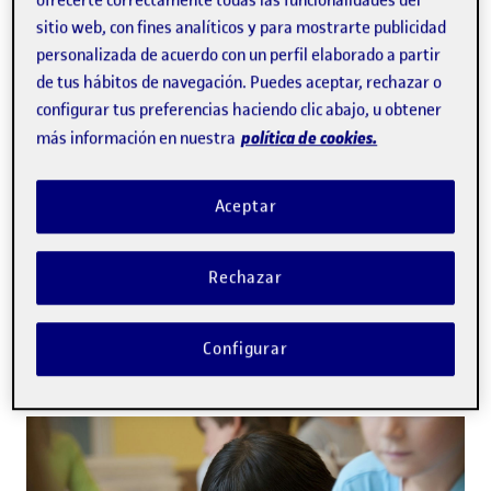
ofrecerte correctamente todas las funcionalidades del
sitio web, con fines analíticos y para mostrarte publicidad
personalizada de acuerdo con un perfil elaborado a partir
de tus hábitos de navegación. Puedes aceptar, rechazar o
configurar tus preferencias haciendo clic abajo, u obtener
política de cookies.
más información en nuestra
Aceptar
ECONOMÍA
Un proyecto emprendedor
Rechazar
apuesta por eliminar los
microplásticos del agua
Configurar