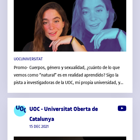
UOCUNIVERSITAT
Promo- Cuerpos, género y sexualidad, ¿cuánto de lo que
vemos como “natural” es en realidad aprendido? Sigo la
pista a investigadoras de la UOC, mi propia universidad, y
hoy le toca a Begonya Enguix, profesora de Humanidades,
y su estudio sobre cómo leemos la masculinidad en los
cuerpos. (Te recomiendo el artículo entero, porque en el
UOC - Universitat Oberta de
reel no llego a poder dibujar completamente lo fascinante
Catalunya
de las respuestas concretas a cada fotografía, tienes la
15 DEC 2021
referencia en el propio vídeo) Si te apasiona este tipo de
preguntas, échale un ojo a los grados en Humanidades de la