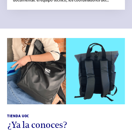
documental: el equipo técnico, los coordinadores del
proyecto, los protagonistas ¡y las tomas falsas! VIDAS EN
LÍNEA es un documental que retrata la vida de seis
estudiantes y una doctoranda durante un semestre poco
habitual con la llegada de la pandemia. Vivimos con ellos,
en primera línea, cómo es estudiar en la UOC mientras se
trabaja y se concilia la vida familiar y personal.
#VidasenlíneaUOC #25añosUOC ¡No te pierdas el web oficial
con material extra del documental! 👉w.uoc.edu/vidas-
linea
TIENDA UOC
¿Ya la conoces?