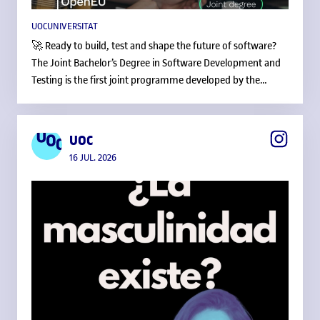
UOCUNIVERSITAT
🚀 Ready to build, test and shape the future of software?
The Joint Bachelor’s Degree in Software Development and
Testing is the first joint programme developed by the
@uocuniversitat, the @open_universiteit and the
@uneduniv within #OpenEU, the European alliance of open
and distance universities. Study in an international, digital
UOC
and multicultural environment, supported by three
16 JUL. 2026
European universities with extensive experience in open,
online and distance education.