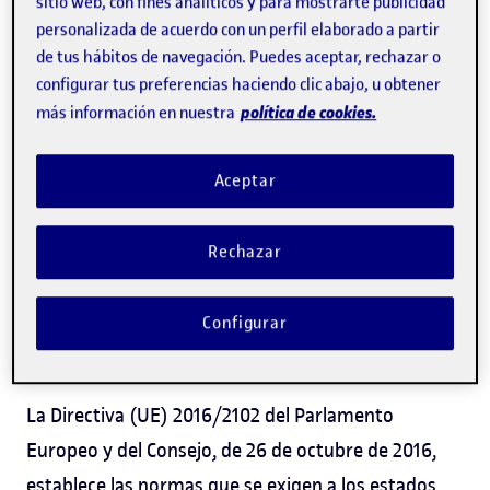
sitio web, con fines analíticos y para mostrarte publicidad
el web a las recomendaciones del Consorcio World
personalizada de acuerdo con un perfil elaborado a partir
Wide Web (W3C), para eliminar las barreras que
de tus hábitos de navegación. Puedes aceptar, rechazar o
configurar tus preferencias haciendo clic abajo, u obtener
dificultan el acceso a la información y la
política de cookies.
más información en nuestra
comunicación. Estas recomendaciones se
concretan en las pautas de accesibilidad del web
Aceptar
WCAG 2.1
.
El compromiso de la Universitat Oberta de
Rechazar
Catalunya es llegar a cumplir el nivel de
conformidad Doble-A (AA), tal y como exigen a las
Configurar
universidades las legislaciones europea y estatal.
La Directiva (UE) 2016/2102 del Parlamento
Europeo y del Consejo, de 26 de octubre de 2016,
establece las normas que se exigen a los estados