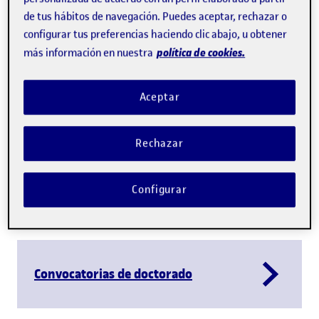
de tus hábitos de navegación. Puedes aceptar, rechazar o
configurar tus preferencias haciendo clic abajo, u obtener
Reproduce
política de cookies.
más información en nuestra
Aceptar
Conoce la Escuela de Doctorado
Rechazar
Configurar
Líneas de investigación
Convocatorias de doctorado