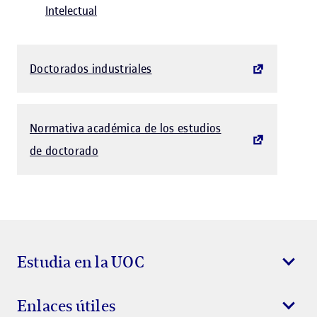
Intelectual
Doctorados industriales
El link s'obre en finestra nova
Normativa académica de los estudios
El link s'obre en finestra nova
de doctorado
Estudia en la UOC
Enlaces útiles