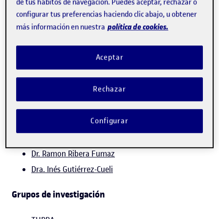
de tus hábitos de navegación. Puedes aceptar, rechazar o
configurar tus preferencias haciendo clic abajo, u obtener
* Living labs y espacios de innovación cultural en la
política de cookies.
más información en nuestra
regeneración de centros urbanos turísticos. Esta
línea de investigación explora nuevas formas de
Aceptar
infraestructura cultural y gestión patrimonial en la
regeneración urbana y el desarrollo de un sector
Rechazar
turístico local sostenible.
Configurar
Investigador
Dr. Ramon Ribera Fumaz
Dra. Inés Gutiérrez-Cueli
Grupos de investigación