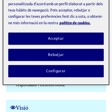
00:30
personalitzada d'acord amb un perfil elaborat a partir dels
teus hàbits de navegació. Pots acceptar, rebutjar o
configurar les teves preferències fent clic a sota, o obtenir-
política de cookies.
ne més informació en la nostra
Acceptar
Reprodueix
Rebutjar
Missió
Configurar
Generem, transferim i connectem coneixement
per construir una societat més crítica,
responsable i inconformista.
Visió