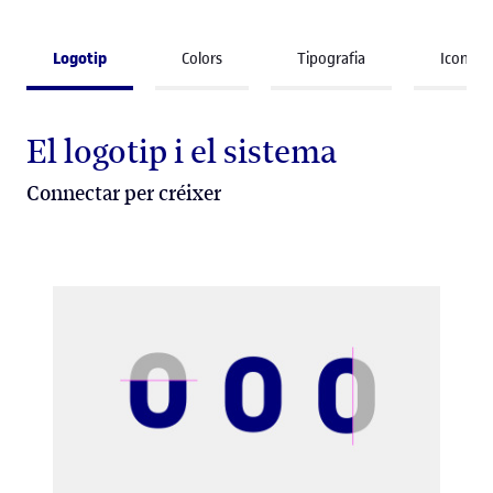
Logotip
Colors
Tipografia
Iconogr
El logotip i el sistema
Connectar per créixer