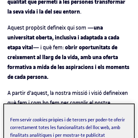
qualitat que permeti a les persones transformar
la seva vida i la del seu entorn
.
una
Aquest propòsit defineix qui som —
universitat oberta, inclusiva i adaptada a cada
etapa vital
obrir oportunitats de
— i què fem:
creixement al llarg de la vida, amb una oferta
formativa a mida de les aspiracions i els moments
de cada persona.
A partir d'aquest, la nostra missió i visió defineixen
què fem i com ho fem per complir el nostre
propòsit.
Fem servir
cookies
pròpies i de tercers per poder-te oferir
correctament totes les funcionalitats del lloc web, amb
finalitats analítiques i per mostrar-te publicitat