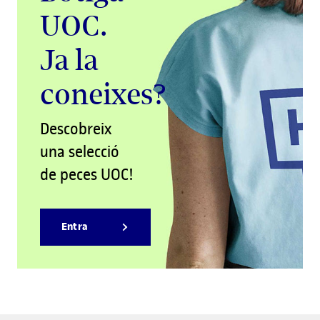
UOC.
Ja la
coneixes?
Descobreix
una selecció
de peces UOC!
Entra