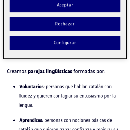
¿Qué es el Xerra que Xerra?
Aceptar
programa de voluntariado
El Xerra que Xerra es el
Rechazar
lingüístico y cultural de la UOC
, desarrollado en
colaboración con el Consorci per a la Normalització
Configurar
Lingüística (
CPNL
) y el Voluntariat per la llengua
(
VxL
).
parejas lingüísticas
Creamos
formadas por:
Voluntarios
: personas que hablan catalán con
fluidez y quieren contagiar su entusiasmo por la
lengua.
Aprendices
: personas con nociones básicas de
catalán que quieren ganar confianza y mejorar su