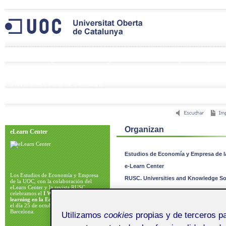
I Workshop en e-learning en la Economía y la Empres
25 de octubre de 2013
Universitat Oberta de Catalunya
Avda. Tibidabo, 39-43. Barcelona
Organizan
eLearn Center
Estudios de Economía y Empresa de 
e-Learn Center
Los Estudios de Economía y Empresa
RUSC. Universities and Knowledge So
de la UOC, con la colaboración del
eLearn Center y la revista RUSC,
celebramos el
I Workshop en e-
learning en la Economía y la Empresa
el día 25 de octubre de 2013 en
Barcelona.
Utilizamos
cookies
propias y de terceros pa