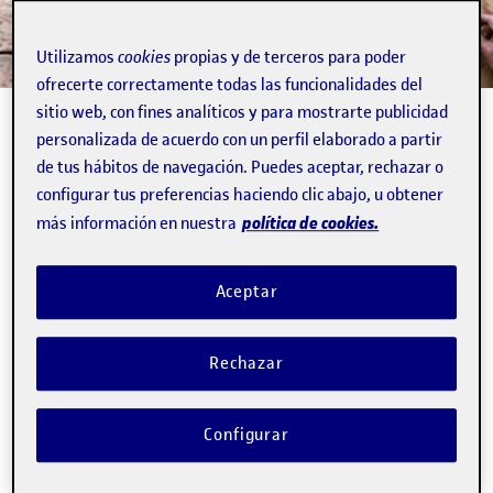
Utilizamos
cookies
propias y de terceros para poder
ofrecerte correctamente todas las funcionalidades del
sitio web, con fines analíticos y para mostrarte publicidad
personalizada de acuerdo con un perfil elaborado a partir
de tus hábitos de navegación. Puedes aceptar, rechazar o
Organización de la I+D+i
configurar tus preferencias haciendo clic abajo, u obtener
política de cookies.
más información en nuestra
Normativa académica y de investigación
Organización de la investigación
Aceptar
Grupos de investigación
Cátedras
Rechazar
Estrategia de recursos humanos para personal
investigador (HRS4R)
Configurar
Personal investigador
Servicios a la investigación