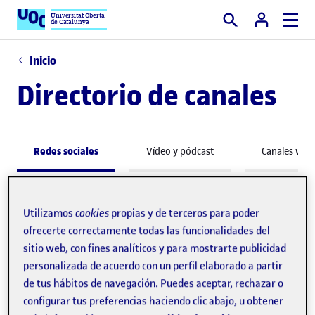
Universitat Oberta
de Catalunya
Buscar
Inicio
Directorio de canales
Redes sociales
Vídeo y pódcast
Canales web
Redes sociales
Utilizamos
cookies
propias y de terceros para poder
ofrecerte correctamente todas las funcionalidades del
Conecta con la Universitat Oberta de Catalunya a
sitio web, con fines analíticos y para mostrarte publicidad
través de sus canales institucionales, académicos y
personalizada de acuerdo con un perfil elaborado a partir
de tus hábitos de navegación. Puedes aceptar, rechazar o
de investigación.
configurar tus preferencias haciendo clic abajo, u obtener