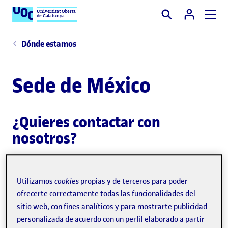
Universitat Oberta
de Catalunya
Buscar
Dónde estamos
Sede de México
¿Quieres contactar con
nosotros?
Envíanos tu duda a través del
formulario
.
Utilizamos
cookies
propias y de terceros para poder
ofrecerte correctamente todas las funcionalidades del
Si eres estudiante UOC, haznos llegar tu consulta al
sitio web, con fines analíticos y para mostrarte publicidad
Servicio de atención
del Campus.
personalizada de acuerdo con un perfil elaborado a partir