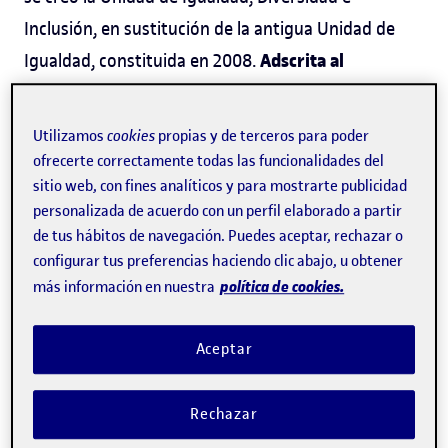
Inclusión, en sustitución de la antigua Unidad de
Adscrita al
Igualdad, constituida en 2008.
Vicerrectorado de Alianzas, Comunidad y Cultura
,
la nueva unidad tiene como misión velar por una
Utilizamos
cookies
propias y de terceros para poder
universidad más equitativa, inclusiva y respetuosa
ofrecerte correctamente todas las funcionalidades del
sitio web, con fines analíticos y para mostrarte publicidad
con la diversidad.
personalizada de acuerdo con un perfil elaborado a partir
de tus hábitos de navegación. Puedes aceptar, rechazar o
configurar tus preferencias haciendo clic abajo, u obtener
política de cookies.
más información en nuestra
Aceptar
Rechazar