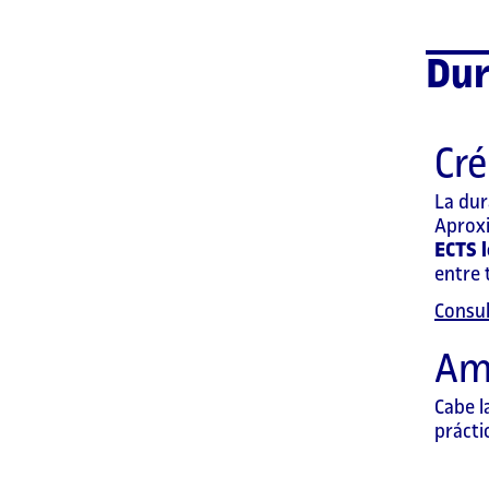
Dur
Cré
La dur
Aproxi
ECTS 
entre 
Consul
Am
Cabe l
prácti