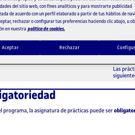
largo del
dades del sitio web, con fines analíticos y para mostrarte publicidad
específica
zada de acuerdo con un perfil elaborado a partir de tus hábitos de na
Durante l
eptar, rechazar o configurar tus preferencias haciendo clic abajo, u 
dispone 
ón en nuestra
política de cookies.
mediante
centro de
que ejer
Aceptar
Rechazar
Configu
garantiza
respetan
Las práct
siguiente
igatoriedad
l programa, la asignatura de prácticas puede ser
obligato