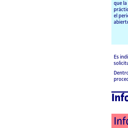
que la
prácti
el per
abiert
Es ind
solici
Dentro
proced
Inf
In