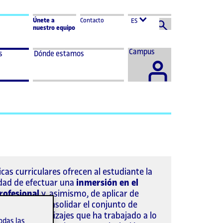
Únete a
Contacto
ES
nuestro equipo
Acceder
Campus
s
Dónde estamos
al
icas curriculares ofrecen al estudiante la
dad de efectuar una
inmersión en el
ofesional
y, asimismo, de aplicar de
tegrada y consolidar el conjunto de
ias y aprendizajes que ha trabajado a lo
odas las