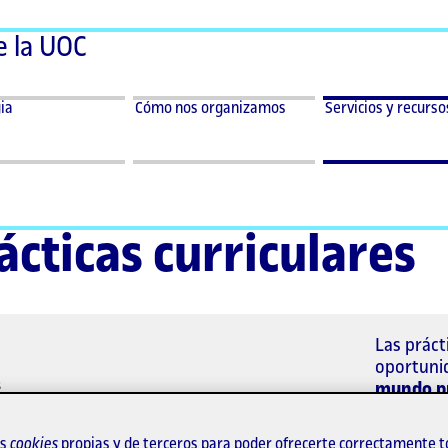
e la UOC
ar
Desplegar
Desplegar
ia
Cómo nos
Servicios
ia
Cómo nos organizamos
Servicios y recurso
menu
menu
organizamos
y
ia
Cómo
Servicios
recursos
nos
y
organizamos
recursos
ácticas curriculares
Las práct
oportuni
mundo pr
manera in
competenc
os
cookies
propias y de terceros para poder ofrecerte correctamente t