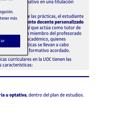
 itinerario formativo en una titulación
.
vegación.
a realización de las prácticas, el estudiante
obtener más
de un
seguimiento docente personalizado
 un profesional que actúa como tutor de
 prácticas y un miembro del profesorado
ce como tutor académico, quienes
rar
n que las prácticas se llevan a cabo
do el proyecto formativo acordado.
icas curriculares en la UOC tienen las
s características:
ria u optativa
, dentro del plan de estudios.