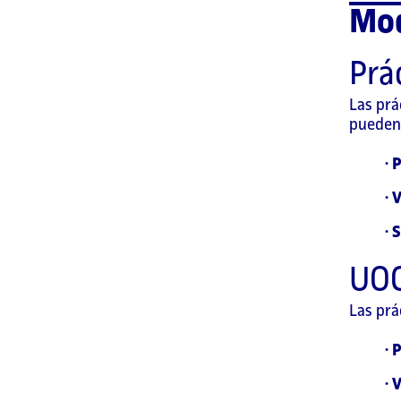
Mod
Prá
Las prá
pueden 
· 
·
V
·
S
UOC
Las prá
·
P
·
V