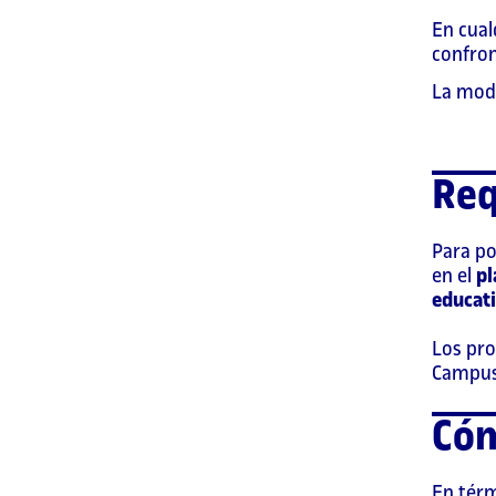
En cual
confron
La moda
Req
Para po
en el
pl
educat
Los pro
Campus
Cóm
En térm