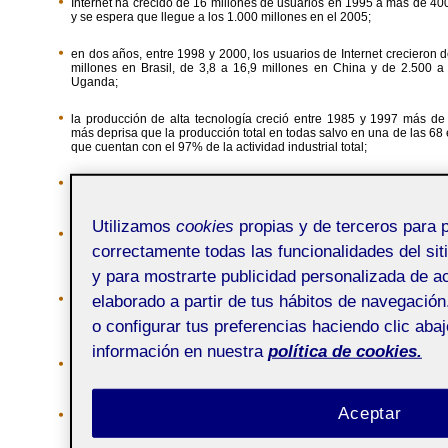
Internet ha crecido de 16 millones de usuarios en 1995 a más de 40
y se espera que llegue a los 1.000 millones en el 2005;
en dos años, entre 1998 y 2000, los usuarios de Internet crecieron d
millones en Brasil, de 3,8 a 16,9 millones en China y de 2.500 a
Uganda;
la producción de alta tecnología creció entre 1985 y 1997 más de
más deprisa que la producción total en todas salvo en una de las 6
que cuentan con el 97% de la actividad industrial total;
las exportaciones de tecnología de infomación y comunicación d
crecieron de 150 a 4.000 millones de US$ entre 1990 y 1999;
Utilizamos
cookies
propias y de terceros para p
entre 1992 y 1997 Vietnam redujo en un 60% los casos de malaria y
correctamente todas las funcionalidades del siti
la tasa de muertes por esta enfermedad mediante el desarrollo y
medicamentos de alta calidad producidos localmente;
y para mostrarte publicidad personalizada de ac
elaborado a partir de tus hábitos de navegació
Cuba ha desarrollado la única vacuna contra la meningitis 
investigación biotecnológica que consiguió la inmunización nacional
o configurar tus preferencias haciendo clic aba
los 80;
información en nuestra
política de cookies.
en Brasil un equipo de científicos de la computación, por encargo de
ha diseñado un computador básico que cuesta sobre los 300US$;
Aceptar
en 1999 el Instituto Indio de Tecnología de Madras creó un sistema 
Internet de bajo coste que no necesita modem y elimina las línea
resultando ideal para proveer acceso a las comunidades de renta baj