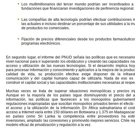
Los multimillonarios del tercer mundo podrían ser incentivados a 
fundaciones que financiaran investigaciones de pertinencia regional.
Las compañías de alta tecnología podrían efectuar contribuciones 
las actuales e incluso destinar un porcentaje de sus utilidades a la in
de productos no comerciales.
Fijación de precios diferenciales desde los productos farmacéutico
programas electrónicos.
En segundo lugar, el informe del PNUD señala las políticas que es necesario
nivel nacional para ir superando los obstáculos y creando las capacidades n
acceso y utilización de las nuevas tecnologías. Si el desarrollo implica ho
para procesar información y conocimiento y aplicarlos a la mejora de la produc
calidad de vida, su producción efectiva exige disponer de la infraest
comunicación y del capital humano capaz de utilizarla. Nada de eso es 
construir el capital social y las capacidades institucionales necesarias al respe
Muchas veces se trata de superar situaciones monopólicas y precios inju
Aunque en la mayoría de los países sigue disminuyendo el precio del a
información, las políticas que favorecen a los monopolios gubernament
regulaciones inapropiadas que suscitan monopolios privados tienen el efecto d
el acceso y la utilización de la información. En África subsahariana el cos
acceso a Internet varía entre 150 dólares en Botswana y 1.375 en Madagascar
en países como Sri Lanka la competencia entre proveedores ha esti
inversiones, ampliado las conexiones y promovido mejores servicios. Chile r
modelo eficaz de privatización y regulación a la vez.