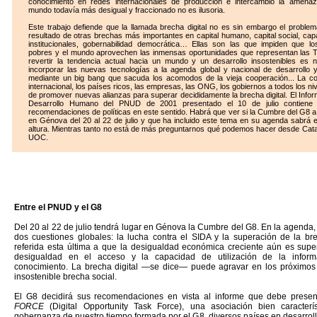
conocimiento en redes internacionales de producción e intercambio la amena
mundo todavía más desigual y fraccionado no es ilusoria.
Este trabajo defiende que la llamada brecha digital no es sin embargo el problem
resultado de otras brechas más importantes en capital humano, capital social, ca
institucionales, gobernabilidad democrática… Ellas son las que impiden que lo
pobres y el mundo aprovechen las inmensas oportunidades que representan las T
revertir la tendencia actual hacia un mundo y un desarrollo insostenibles es 
incorporar las nuevas tecnologías a la agenda global y nacional de desarrollo 
mediante un big bang que sacuda los acomodos de la vieja cooperación... La c
internacional, los países ricos, las empresas, las ONG, los gobiernos a todos los ni
de promover nuevas alianzas para superar decididamente la brecha digital. El Info
Desarrollo Humano del PNUD de 2001 presentado el 10 de julio contiene 
recomendaciones de políticas en este sentido. Habrá que ver si la Cumbre del G8 a
en Génova del 20 al 22 de julio y que ha incluido este tema en su agenda sabrá e
altura. Mientras tanto no está de más preguntarnos qué podemos hacer desde Cata
UOC.
Entre el PNUD y el G8
Del 20 al 22 de julio tendrá lugar en Génova la Cumbre del G8. En la agenda, 
dos cuestiones globales: la lucha contra el SIDA y la superación de la brec
referida esta última a que la desigualdad económica creciente aún es supe
desigualdad en el acceso y la capacidad de utilización de la inform
conocimiento. La brecha digital —se dice— puede agravar en los próximos
insostenible brecha social.
El G8 decidirá sus recomendaciones en vista al informe que debe prese
FORCE
(Digital Opportunity Task Force), una asociación bien caracterí
gobernanza de nuestro tiempo formada por el G8, diversos países en desarrol