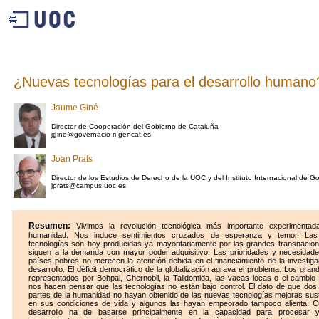
¿Nuevas tecnologías para el desarrollo humano
Jaume Giné
Director de Cooperación del Gobierno de Cataluña
jgine@governacio-ri.gencat.es
Joan Prats
Director de los Estudios de Derecho de la UOC y del Instituto Internacional de G
jprats@campus.uoc.es
Resumen:
Vivimos la revolución tecnológica más importante experimentad
humanidad. Nos induce sentimientos cruzados de esperanza y temor. La
tecnologías son hoy producidas ya mayoritariamente por las grandes transnacio
siguen a la demanda con mayor poder adquisitivo. Las prioridades y necesidade
países pobres no merecen la atención debida en el financiamiento de la investiga
desarrollo. El déficit democrático de la globalización agrava el problema. Los grand
representados por Bohpal, Chernobil, la Talidomida, las vacas locas o el cambio 
nos hacen pensar que las tecnologías no están bajo control. El dato de que dos
partes de la humanidad no hayan obtenido de las nuevas tecnologías mejoras sus
en sus condiciones de vida y algunos las hayan empeorado tampoco alienta. C
desarrollo ha de basarse principalmente en la capacidad para procesar y