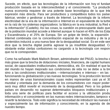
Sucede, en efecto, que las tecnologías de la información son hoy el funda
producción basada en la interconectividad y el conocimiento. "La producti
nueva economía requiere de una potente base tecnológica de la que Int
expresión más directa. Para ser productivos y competitivos todos los paíse
fabricar, vender y gestionar a través de Internet. La tecnología de la infor
electricidad de la era de la información e Internet es el equivalente de la turbi
en la raíz de los sistemas organizativos: la fábrica en la era industrial, la Red 
la información" (Castells). Así las cosas, la cuestión es preocupante dado qu
de la población mundial accede a Internet aunque lo hacen el 40% de los Est
y Escandinavia y el 25% de Europa. Sin un golpe de timón, la expansión 
Internet combinada con la concentración espacial de su industria y de la p
contenidos inducirá a una nueva fase de la desigualdad social. Es en este se
dice que la brecha digital podría agravar la ya insufrible desigualdad. 
obstante evitar ciertas confusiones no cargando a la tecnología con respon
que no le corresponden.
Como ha señalado Mark Malloch Brown, administrador del PNUD, la brecha di
más grave que la brecha de dotaciones iniciales, financiera, de capital humano
social, de capacidades institucionales, democrática, etc. En realidad el que t
del mundo no hayan mejorado sus condiciones de vida no se debe a la bre
sino a las condiciones institucionales —internacionales e internas— en las
funcionando la globalización y las nuevas tecnologías. Si la producción tecno
en manos de unas transnacionales cuyas redes representan casi ya el 3
mundial y orientada por la demanda de los consumidores con mayor poder 
será muy difícil revertir el incremento de la desigualdad. Pero si los gobi
países en desarrollo no superan determinados bloqueos institucionales 
toda una serie de políticas para facilitar el acceso y la utilización produ
información y el conocimiento en las nuevas redes internacionales, tampoco 
revertir la tendencia. Todo esto significa la necesidad de introducir las nuevas 
y especialmente las de información y conocimiento, en la agenda de de
nuestro tiempo.