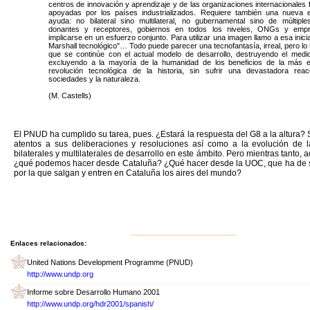
centros de innovación y aprendizaje y de las organizaciones internacionales 
apoyadas por los países industrializados. Requiere también una nueva e
ayuda: no bilateral sino multilateral, no gubernamental sino de múltiple
donantes y receptores, gobiernos en todos los niveles, ONGs y emp
implicarse en un esfuerzo conjunto. Para utilizar una imagen llamo a esa inicia
Marshall tecnológico"… Todo puede parecer una tecnofantasía, irreal, pero lo 
que se continúe con el actual modelo de desarrollo, destruyendo el medi
excluyendo a la mayoría de la humanidad de los beneficios de la más ex
revolución tecnológica de la historia, sin sufrir una devastadora rea
sociedades y la naturaleza.
(M. Castells)
El PNUD ha cumplido su tarea, pues. ¿Estará la respuesta del G8 a la altura
atentos a sus deliberaciones y resoluciones así como a la evolución de la
bilaterales y multilaterales de desarrollo en este ámbito. Pero mientras tanto, a
¿qué podemos hacer desde Cataluña? ¿Qué hacer desde la UOC, que ha de 
por la que salgan y entren en Cataluña los aires del mundo?
Enlaces relacionados:
United Nations Development Programme (PNUD)
http://www.undp.org
Informe sobre Desarrollo Humano 2001
http://www.undp.org/hdr2001/spanish/