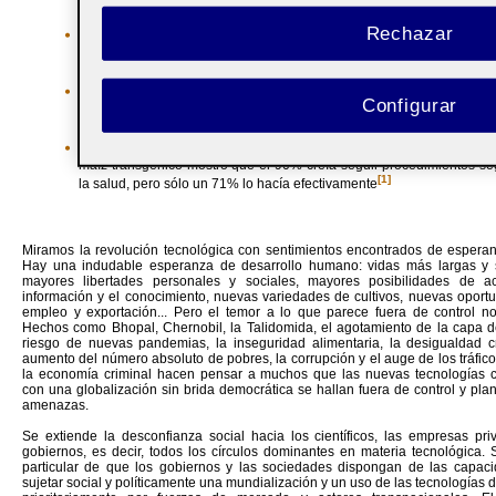
Rechazar
sólo el 0,1% de los 25 millones de africanos subsaharianos infecta
tienen acceso a los medicamentos disponibles;
las ventas de medicamentos en África se prevé que representarán s
Configurar
de las ventas totales en 2002;
una encuesta realizada en el 2000 a agricultores estadounidenses q
maíz transgénico mostró que el 90% creía seguir procedimientos se
[1]
la salud, pero sólo un 71% lo hacía efectivamente
Miramos la revolución tecnológica con sentimientos encontrados de esperan
Hay una indudable esperanza de desarrollo humano: vidas más largas y 
mayores libertades personales y sociales, mayores posibilidades de a
información y el conocimiento, nuevas variedades de cultivos, nuevas oport
empleo y exportación... Pero el temor a lo que parece fuera de control n
Hechos como Bhopal, Chernobil, la Talidomida, el agotamiento de la capa d
riesgo de nuevas pandemias, la inseguridad alimentaria, la desigualdad cr
aumento del número absoluto de pobres, la corrupción y el auge de los tráfico
la economía criminal hacen pensar a muchos que las nuevas tecnologías
con una globalización sin brida democrática se hallan fuera de control y pla
amenazas.
Se extiende la desconfianza social hacia los científicos, las empresas pri
gobiernos, es decir, todos los círculos dominantes en materia tecnológica.
particular de que los gobiernos y las sociedades dispongan de las capac
sujetar social y políticamente una mundialización y un uso de las tecnologías