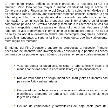
El informe del PNUD señala caminos interesantes al respecto. El G8 po
también. Pero todo tendrá mayor o menor credibilidad según acabe res
Conferencia sobre Financiamiento del Desarrollo, a celebrar en México en
ha señalado Denis Gilhooly, dos cuestiones merecen especial atención: la go
Internet y el futuro de la ayuda oficial al desarrollo en relación a las te
información y comunicación. La propuesta que Internet opere en el futu
corporación privada no lucrativa basada y sometida a los derechos de los Es
resulta inaceptable para los países en desarrollo. Aquí las Naciones Unid
jugar un rol vital promoviendo Internet como un bien público global. Por su part
de la ayuda oficial al desarrollo tendrá que contemplar programas, política
específicas tendentes a superar la brecha tecnológica que inevitablemente
mera lógica del mercado.
El informe del PNUD contiene sugerentes propuestas al respecto. Primero
necesidad de incentivar una investigación y desarrollo que priorice las nec
comunes de los pobres en gran número de países, entre las cuales se encuent
Vacunas contra el paludismo, el sida, la tuberculosis y otras en
menos conocidas como la encefalitis letárgica y la oncocercosis.
Nuevas variedades de sorgo, mandioca, maíz y otros alimentos bási
países de África subsahariana.
Computadoras de bajo costo y conexiones inalámbricas, así como
electrónicos prepagos en tarjeta con chip para el comercio elect
tarjeta de crédito.
Células de combustible y fotovoltaicas de bajo costo para un 