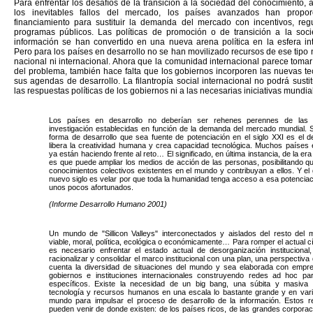
Para enfrentar los desafíos de la transición a la sociedad del conocimiento, a
los inevitables fallos del mercado, los países avanzados han propor
financiamiento para sustituir la demanda del mercado con incentivos, reg
programas públicos. Las políticas de promoción o de transición a la soc
información se han convertido en una nueva arena política en la esfera int
Pero para los países en desarrollo no se han movilizado recursos de ese tipo 
nacional ni internacional. Ahora que la comunidad internacional parece toma
del problema, también hace falta que los gobiernos incorporen las nuevas te
sus agendas de desarrollo. La filantropía social internacional no podrá susti
las respuestas políticas de los gobiernos ni a las necesarias iniciativas mundia
Los países en desarrollo no deberían ser rehenes perennes de las
investigación establecidas en función de la demanda del mercado mundial. 
forma de desarrollo que sea fuente de potenciación en el siglo XXI es el d
libera la creatividad humana y crea capacidad tecnológica. Muchos países 
ya están haciendo frente al reto… El significado, en última instancia, de la er
es que puede ampliar los medios de acción de las personas, posibilitando que
conocimientos colectivos existentes en el mundo y contribuyan a ellos. Y el 
nuevo siglo es velar por que toda la humanidad tenga acceso a esa potenciac
unos pocos afortunados.
(Informe Desarrollo Humano 2001)
Un mundo de "Sillicon Valleys" interconectados y aislados del resto del
viable, moral, política, ecológica o económicamente… Para romper el actual cí
es necesario enfrentar el estado actual de desorganización institucional,
racionalizar y consolidar el marco institucional con una plan, una perspectiva
cuenta la diversidad de situaciones del mundo y sea elaborada con emp
gobiernos e instituciones internacionales construyendo redes ad hoc pa
específicos. Existe la necesidad de un big bang, una súbita y masiva 
tecnología y recursos humanos en una escala lo bastante grande y en vari
mundo para impulsar el proceso de desarrollo de la información. Estos r
pueden venir de donde existen: de los países ricos, de las grandes corporac