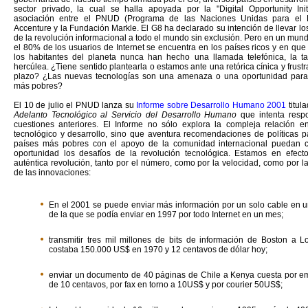
sector privado, la cual se halla apoyada por la "Digital Opportunity Init
asociación entre el PNUD (Programa de las Naciones Unidas para el De
Accenture y la Fundación Markle. El G8 ha declarado su intención de llevar lo
de la revolución informacional a todo el mundo sin exclusión. Pero en un mun
el 80% de los usuarios de Internet se encuentra en los países ricos y en que
los habitantes del planeta nunca han hecho una llamada telefónica, la t
hercúlea. ¿Tiene sentido plantearla o estamos ante una retórica cínica y frustr
plazo? ¿Las nuevas tecnologías son una amenaza o una oportunidad para
más pobres?
El 10 de julio el PNUD lanza su
Informe sobre Desarrollo Humano 2001
titul
Adelanto Tecnológico al Servicio del Desarrollo Humano
que intenta resp
cuestiones anteriores. El Informe no sólo explora la compleja relación e
tecnológico y desarrollo, sino que aventura recomendaciones de políticas p
países más pobres con el apoyo de la comunidad internacional puedan c
oportunidad los desafíos de la revolución tecnológica. Estamos en efect
auténtica revolución, tanto por el número, como por la velocidad, como por 
de las innovaciones:
En el 2001 se puede enviar más información por un solo cable en 
de la que se podía enviar en 1997 por todo Internet en un mes;
transmitir tres mil millones de bits de información de Boston a L
costaba 150.000 US$ en 1970 y 12 centavos de dólar hoy;
enviar un documento de 40 páginas de Chile a Kenya cuesta por e
de 10 centavos, por fax en torno a 10US$ y por courier 50US$;