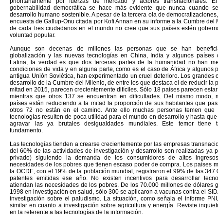
prioritariamente por fuerzas de mercado y actores transnacionales. El
gobernabilidad democrática se hace más evidente que nunca cuando se
desarrollo humano sostenible. A pesar de la tercera ola de democratizacione
encuesta de Gallup-Onu citada por Kofi Annan en su informe a la Cumbre del 
de cada tres ciudadanos en el mundo no cree que sus países estén gobern
voluntad popular.
Aunque son decenas de millones las personas que se han benefic
globalización y las nuevas tecnologías en China, India y algunos países
Latina, la verdad es que dos terceras partes de la humanidad no han m
condiciones de vida y en alguna parte, como es el caso de África y algunos 
antigua Unión Soviética, han experimentado un cruel deterioro. Los grandes 
desarrollo de la Cumbre del Milenio, de entre los que destaca el de reducir la 
mitad en 2015, parecen crecientemente difíciles. Sólo 18 países parecen estar
mientras que otros 137 se encuentran en dificultades. Del mismo modo, 
países están reduciendo a la mitad la proporción de sus habitantes que pa
otros 72 no están en el camino. Ante ello muchas personas temen que 
tecnologías resulten de poca utilidad para el mundo en desarrollo y hasta que
agravar las ya brutales desigualdades mundiales. Este temor tiene 
fundamento.
Las tecnologías tienden a crearse crecientemente por las empresas transnaci
del 60% de las actividades de investigación y desarrollo son realizadas ya p
privado) siguiendo la demanda de los consumidores de altos ingreso
necesidades de los pobres que tienen escaso poder de compra. Los países 
la OCDE, con el 19% de la población mundial, registraron el 99% de las 347
patentes emitidas ese año. No existen incentivos para desarrollar tecn
atiendan las necesidades de los pobres. De los 70.000 millones de dólares 
1998 en investigación en salud, sólo 300 se aplicaron a vacunas contra el SID
investigación sobre el paludismo. La situación, como señala el informe P
similar en cuanto a investigación sobre agricultura y energía. Reviste inquie
en la referente a las tecnologías de la información.