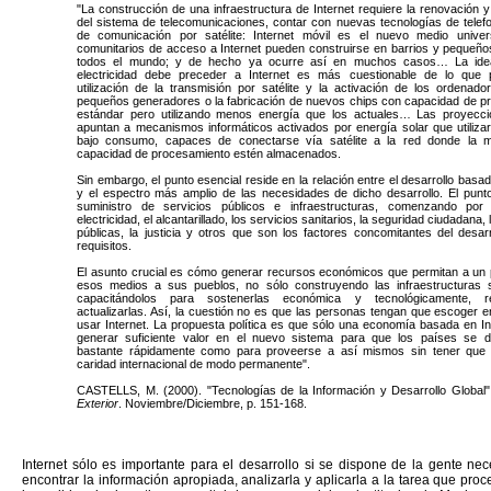
"La construcción de una infraestructura de Internet requiere la renovación y
del sistema de telecomunicaciones, contar con nuevas tecnologías de telefo
de comunicación por satélite: Internet móvil es el nuevo medio univer
comunitarios de acceso a Internet pueden construirse en barrios y pequeño
todos el mundo; y de hecho ya ocurre así en muchos casos… La ide
electricidad debe preceder a Internet es más cuestionable de lo que
utilización de la transmisión por satélite y la activación de los ordenad
pequeños generadores o la fabricación de nuevos chips con capacidad de p
estándar pero utilizando menos energía que los actuales… Las proyecci
apuntan a mecanismos informáticos activados por energía solar que utiliza
bajo consumo, capaces de conectarse vía satélite a la red donde la 
capacidad de procesamiento estén almacenados.
Sin embargo, el punto esencial reside en la relación entre el desarrollo basad
y el espectro más amplio de las necesidades de dicho desarrollo. El punto
suministro de servicios públicos e infraestructuras, comenzando por
electricidad, el alcantarillado, los servicios sanitarios, la seguridad ciudadana, 
públicas, la justicia y otros que son los factores concomitantes del desar
requisitos.
El asunto crucial es cómo generar recursos económicos que permitan a un 
esos medios a sus pueblos, no sólo construyendo las infraestructuras
capacitándolos para sostenerlas económica y tecnológicamente, r
actualizarlas. Así, la cuestión no es que las personas tengan que escoger 
usar Internet. La propuesta política es que sólo una economía basada en I
generar suficiente valor en el nuevo sistema para que los países se de
bastante rápidamente como para proveerse a así mismos sin tener que r
caridad internacional de modo permanente".
CASTELLS, M. (2000).
"Tecnologías de la Información y Desarrollo Global
Exterior
. Noviembre/Diciembre, p. 151-168.
Internet sólo es importante para el desarrollo si se dispone de la gente ne
encontrar la información apropiada, analizarla y aplicarla a la tarea que pro