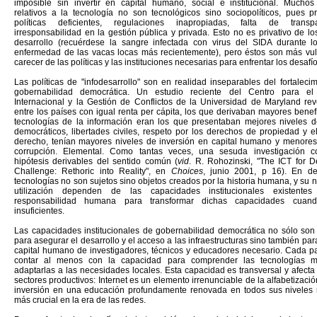
imposible sin invertir en capital humano, social e institucional. Mucho
relativos a la tecnología no son tecnológicos sino sociopolíticos, pues 
políticas deficientes, regulaciones inapropiadas, falta de trans
irresponsabilidad en la gestión pública y privada. Esto no es privativo de l
desarrollo (recuérdese la sangre infectada con virus del SIDA durante l
enfermedad de las vacas locas más recientemente), pero éstos son más vul
carecer de las políticas y las instituciones necesarias para enfrentar los desafío
Las políticas de "infodesarrollo" son en realidad inseparables del fortaleci
gobernabilidad democrática. Un estudio reciente del Centro para el 
Internacional y la Gestión de Conflictos de la Universidad de Maryland re
entre los países con igual renta per cápita, los que derivaban mayores benef
tecnologías de la información eran los que presentaban mejores niveles 
democráticos, libertades civiles, respeto por los derechos de propiedad y e
derecho, tenían mayores niveles de inversión en capital humano y menores
corrupción. Elemental. Como tantas veces, una sesuda investigación co
hipótesis derivables del sentido común (
vid
. R. Rohozinski, "The ICT for 
Challenge: Rethoric into Reality", en
Choices
, junio 2001, p 16). En defi
tecnologías no son sujetos sino objetos creados por la historia humana, y su 
utilización dependen de las capacidades institucionales existent
responsabilidad humana para transformar dichas capacidades cuand
insuficientes.
Las capacidades institucionales de gobernabilidad democrática no sólo son
para asegurar el desarrollo y el acceso a las infraestructuras sino también par
capital humano de investigadores, técnicos y educadores necesario. Cada pa
contar al menos con la capacidad para comprender las tecnologías m
adaptarlas a las necesidades locales. Esta capacidad es transversal y afecta
sectores productivos: Internet es un elemento irrenunciable de la alfabetizació
inversión en una educación profundamente renovada en todos sus niveles 
más crucial en la era de las redes.