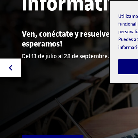
informativa
Utilizam
funcionali
personali
Ven, conéctate y resuelve todas t
Puedes ac
esperamos!
informaci
Del 13 de julio al 28 de septembre.