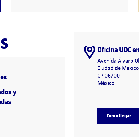
as
Oficina UOC e
Avenida Álvaro O
Ciudad de México
CP 06700
tes
México
ados y
adas
Cómo llegar