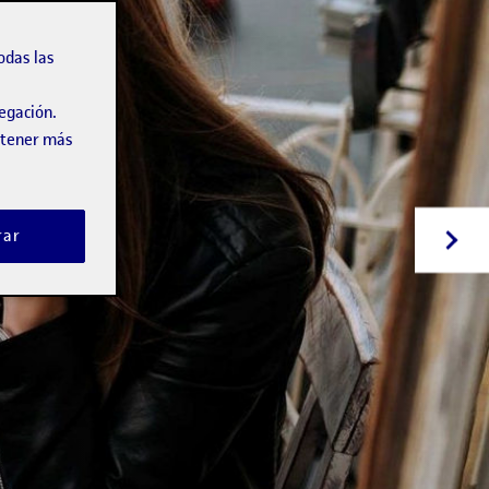
odas las
vegación.
obtener más
rar