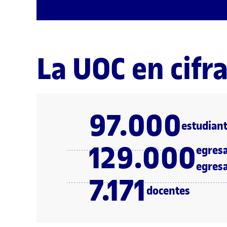
La UOC en cifr
97.000
estudian
129.000
egres
egres
7.171
docentes