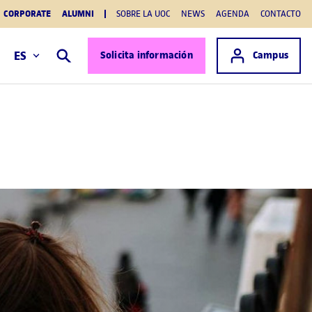
CORPORATE
ALUMNI
SOBRE LA UOC
NEWS
AGENDA
CONTACTO
Acceso a
ES
Solicita información
Campus
Buscar