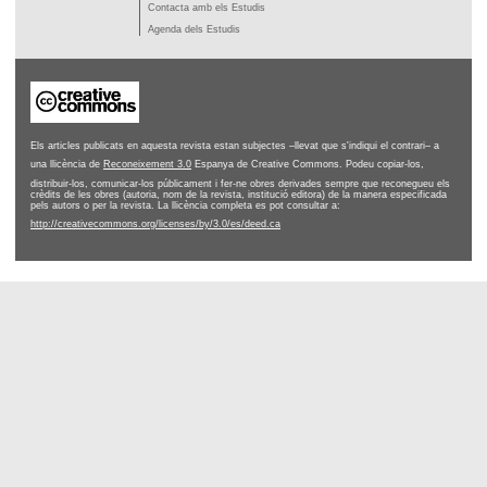
Contacta amb els Estudis
Agenda dels Estudis
Els articles publicats en aquesta revista estan subjectes –llevat que s'indiqui el contrari– a
una llicència de
Reconeixement 3.0
Espanya de Creative Commons. Podeu copiar-los,
distribuir-los, comunicar-los públicament i fer-ne obres derivades sempre que reconegueu els
crèdits de les obres (autoria, nom de la revista, institució editora) de la manera especificada
pels autors o per la revista. La llicència completa es pot consultar a:
http://creativecommons.org/licenses/by/3.0/es/deed.ca