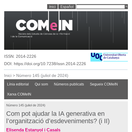
Inici
Español
ISSN: 2014-2226
DOI: https://doi.org/10.7238/issn.2014-2226
Inici
>
Número 145 (juliol de 2024)
Línia editorial
Qui som
Números publicats
Segueix COMeIN
Xarxa COMeIN
Número 145 (juliol de 2024)
Com pot ajudar la IA generativa en
l’organització d’esdeveniments? (i II)
Elisenda Estanyol i Casals