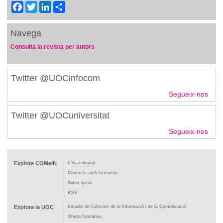
Facebook
Twitter
LinkedIn
Share
Navega
Consulta la revista per autors
Twitter @UOCinfocom
Segueix-nos
Twitter @UOCuniversitat
Segueix-nos
Explora COMeIN
Línia editorial
Contacta amb la revista
Subscripció
RSS
Explora la UOC
Estudis de Ciències de la Informació i de la Comunicació
Oferta formativa