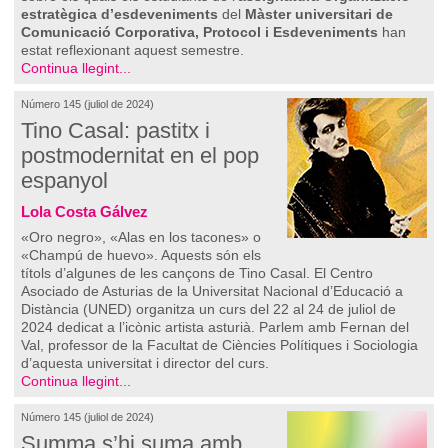
estratègica d’esdeveniments
del
Màster universitari de
Comunicació Corporativa, Protocol i Esdeveniments
han
estat reflexionant aquest semestre.
Continua llegint...
Número 145 (juliol de 2024)
Tino Casal: pastitx i
postmodernitat en el pop
espanyol
Lola Costa Gálvez
«Oro negro», «Alas en los tacones» o
«Champú de huevo». Aquests són els
títols d’algunes de les cançons de Tino Casal. El Centro
Asociado de Asturias de la Universitat Nacional d’Educació a
Distància (UNED) organitza un curs del 22 al 24 de juliol de
2024 dedicat a l’icònic artista asturià. Parlem amb Fernan del
Val, professor de la Facultat de Ciències Polítiques i Sociologia
d’aquesta universitat i director del curs.
Continua llegint...
Número 145 (juliol de 2024)
Summa s’hi suma amb