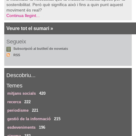
sostenibilitat. Però què significa això i fins a quin punt aquest
moviment és real?
Continua llegint...
Veure tot el sumari »
Segueix
Subscripció al butlletí de novetats
RSS
Descobriu...
Temes
mitjans socials
420
recerca
222
periodisme
221
gestió de la informació
215
esdeveniments
196
cinema
182