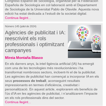
Congreso Español de Sociología, organitzat per la Federación
Española de Sociología en col·laboració amb el Departament
de Sociologia de la Universitat Pablo de Olavide. Aquesta nova
edició ha estat dedicada a l’estudi de la societat digital.
Continua llegint...
Número 145 (juliol de 2024)
Agències de publicitat i IA:
reescrivint els rols
professionals i optimitzant
campanyes
Mireia Montaña Blasco
En els darrers anys, la intel·ligència artificial (IA) ha emergit
com una de les tecnologies més revolucionàries i ha
transformat nombrosos sectors, incloent-hi el de la publicitat.
Les agències de publicitat han començat a incorporar IA en els
seus
processos de treball
, aconseguint resultats
impressionants en termes d’eficiència, creativitat i
personalització. En aquest article, explorarem els beneficis de
l’ús d’IA en les agències de publicitat, i n’analitzarem l’impacte
en els rols professionals dins del sector.
Continua llegint...