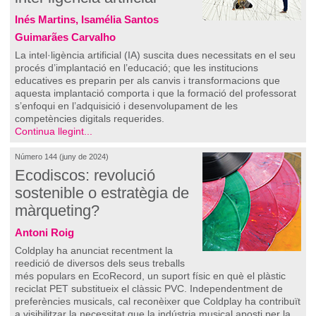
Inés Martins, Isamélia Santos
Guimarães Carvalho
La intel·ligència artificial (IA) suscita dues necessitats en el seu
procés d’implantació en l’educació; que les institucions
educatives es preparin per als canvis i transformacions que
aquesta implantació comporta i que la formació del professorat
s’enfoqui en l’adquisició i desenvolupament de les
competències digitals requerides.
Continua llegint...
Número 144 (juny de 2024)
Ecodiscos: revolució
sostenible o estratègia de
màrqueting?
Antoni Roig
Coldplay ha anunciat recentment la
reedició de diversos dels seus treballs
més populars en EcoRecord, un suport físic en què el plàstic
reciclat PET substitueix el clàssic PVC. Independentment de
preferències musicals, cal reconèixer que Coldplay ha contribuït
a visibilitzar la necessitat que la indústria musical aposti per la