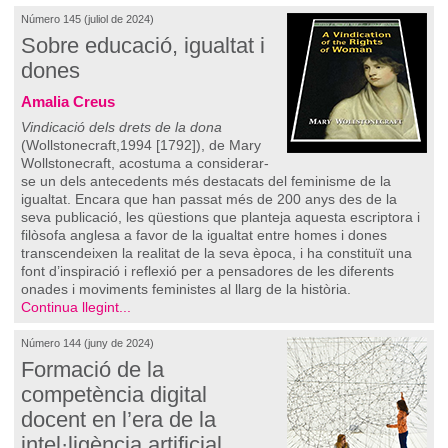
Número 145 (juliol de 2024)
Sobre educació, igualtat i
dones
Amalia Creus
Vindicació dels drets de la dona
(Wollstonecraft,1994 [1792]), de Mary
Wollstonecraft, acostuma a considerar-
se un dels antecedents més destacats del feminisme de la
igualtat. Encara que han passat més de 200 anys des de la
seva publicació, les qüestions que planteja aquesta escriptora i
filòsofa anglesa a favor de la igualtat entre homes i dones
transcendeixen la realitat de la seva època, i ha constituït una
font d’inspiració i reflexió per a pensadores de les diferents
onades i moviments feministes al llarg de la història.
Continua llegint...
Número 144 (juny de 2024)
Formació de la
competència digital
docent en l’era de la
intel·ligència artificial