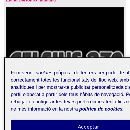
Fem servir
cookies
pròpies i de tercers per poder-te of
correctament totes les funcionalitats del lloc web, amb f
analítiques i per mostrar-te publicitat personalitzada 
perfil elaborat a partir dels teus hàbits de navegació. 
rebutjar o configurar les teves preferències fent clic a 
ne més informació en la nostra
política de cookies.
Acceptar
Fa més de dotze anys que se celebra a Avilés el Celsius 232,