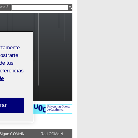
atalà
ectamente
mostrarte
de tus
referencias
de
rar
Sigue COMeIN
Red COMeIN