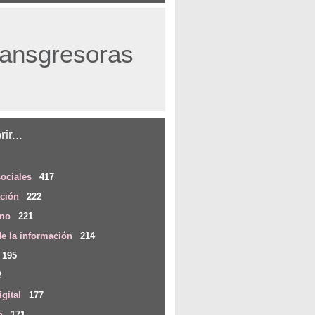
ransgresoras
ir...
ociales
417
ación
222
smo
221
de la información
214
195
2
igital
177
n
171