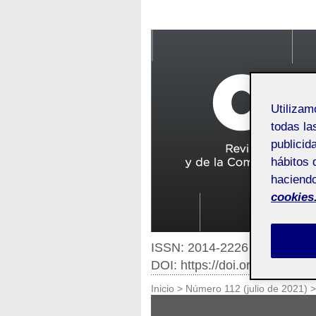
Utiliza
todas la
publicid
hábitos 
haciendo
cookies
ISSN: 2014-2226
DOI: https://doi.org/10.7238
Inicio
>
Número 112 (julio de 2021)