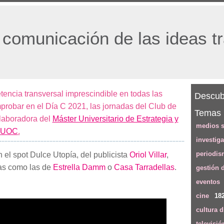
 comunicación de las ideas t
ncia transversal imprescindible en todas las
Descubr
mprobar en el Día C 2021, las jornadas del Club de
Temas
olaboradora del
Máster Universitario de Estrategia y
medios s
a UOC
.
investig
periodi
 el spot Dulce Utopía, del publicista
Oriol Villar
,
as como las de
Estrella Damm
o
Casa Tarradellas
.
gestión 
eventos
cine
18
cultura d
televisió