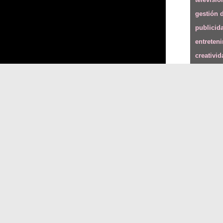
gestión 
publicid
entreten
creativid
comunica
comunica
lifestyle
(+)
Compar
Fac
y pueden resultar incómodas, quizás encuentren su
 descubriendo las experiencias de grandes
Artículo
itos, a quienes las ideas transgresoras, y una buena
ue hacen, les han llevado a conseguir el éxito.
No hay re
La (no) c
ste año 2021 fueron otorgados, por sus