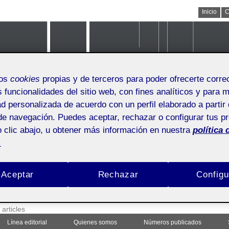
Inicio
C
mos
cookies
propias y de terceros para poder ofrecerte corr
s funcionalidades del sitio web, con fines analíticos y para 
ad personalizada de acuerdo con un perfil elaborado a partir 
de navegación. Puedes aceptar, rechazar o configurar tus p
 clic abajo, u obtener más información en nuestra
política 
.
Aceptar
Rechazar
Configu
/issn.2014-2226
>
articles
Línea editorial
Quienes somos
Números publicados