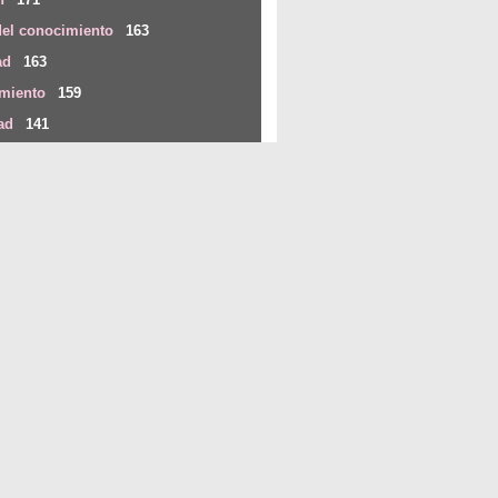
del conocimiento
163
ad
163
imiento
159
ad
141
ción y educación
139
ción política
127
123
te
ebook
Twitter
LinkedIn
Share
s relacionados
glas; solo creatividad
onversación del Sabadell