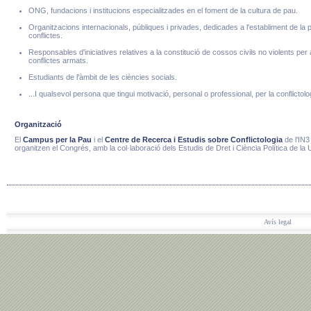
ONG, fundacions i institucions especialitzades en el foment de la cultura de pau.
Organitzacions internacionals, públiques i privades, dedicades a l'establiment de la p
conflictes.
Responsables d'iniciatives relatives a la constitució de cossos civils no violents per 
conflictes armats.
Estudiants de l'àmbit de les ciències socials.
...I qualsevol persona que tingui motivació, personal o professional, per la conflictolog
Organització
El
Campus per la Pau
i el
Centre de Recerca i Estudis sobre Conflictologia
de l'IN
organitzen el Congrés, amb la col·laboració dels Estudis de Dret i Ciència Política de la
Avís legal