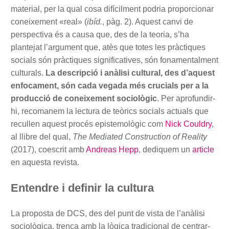
material, per la qual cosa difícilment podria proporcionar
coneixement «real» (
ibíd.
, pàg. 2). Aquest canvi de
perspectiva és a causa que, des de la teoria, s’ha
plantejat l’argument que, atès que totes les pràctiques
socials són pràctiques significatives, són fonamentalment
culturals.
La descripció i anàlisi cultural, des d’aquest
enfocament, són cada vegada més crucials per a la
producció de coneixement sociològic
. Per aprofundir-
hi, recomanem la lectura de teòrics socials actuals que
recullen aquest procés epistemològic com
Nick Couldry
,
al llibre del qual,
The Mediated Construction of Reality
(2017), coescrit amb
Andreas Hepp
, dediquem un
article
en aquesta revista.
Entendre i definir la cultura
La proposta de DCS, des del punt de vista de l’anàlisi
sociològica, trenca amb la lògica tradicional de centrar-