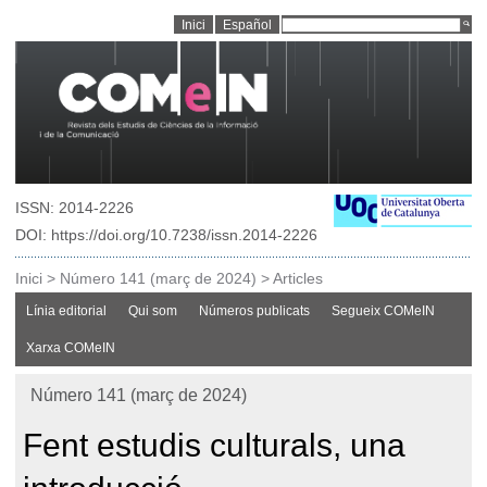
Inici
Español
ISSN: 2014-2226
DOI: https://doi.org/10.7238/issn.2014-2226
Inici
>
Número 141 (març de 2024)
>
Articles
Línia editorial
Qui som
Números publicats
Segueix COMeIN
Xarxa COMeIN
Número 141 (març de 2024)
Fent estudis culturals, una