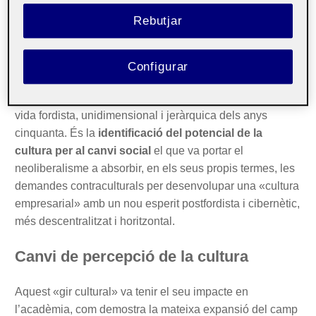
d’autoenteniment incrustades tant en les activitats
Rebutjar
individuals com institucionals» (du Gay
et al
., 1997, pàg.
1). El neoliberalisme va ser
una reacció per tal de
contenir les mobilitzacions de les dècades dels
Configurar
seixanta i els setanta, influenciades per la
contracultura
, alhora una rebel·lió enfront de la forma de
vida fordista, unidimensional i jeràrquica dels anys
cinquanta. És la
identificació del potencial de la
cultura per al canvi social
el que va portar el
neoliberalisme a absorbir, en els seus propis termes, les
demandes contraculturals per desenvolupar una «cultura
empresarial» amb un nou esperit postfordista i cibernètic,
més descentralitzat i horitzontal.
Canvi de percepció de la cultura
Aquest «gir cultural» va tenir el seu impacte en
l’acadèmia, com demostra la mateixa expansió del camp