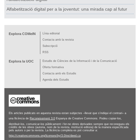
Alfabetització digital per a la joventut: una mirada cap al futur
Explora COMeIN
Línia editorial
Contacta amb la revista
Subscripció
RSS
Explora la UOC
Estudis de Ciències de la Informació i de la Comunicació
Oferta formativa
Contacta amb els Estudis
Agenda dels Estudis
Els articles publicats en aquesta revista estan subjectes –llevat que s'indiqui el contrari– a
una llicència de
Reconeixement 3.0
Espanya de Creative Commons. Podeu copiar-los,
distribuir-los, comunicar-los públicament i fer-ne obres derivades sempre que reconegueu els
crèdits de les obres (autoria, nom de la revista, institució editora) de la manera especificada
pels autors o per la revista. La llicència completa es pot consultar a:
http://creativecommons.org/licenses/by/3.0/es/deed.ca