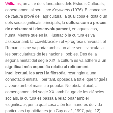
Williams
, un altre dels fundadors dels Estudis Culturals,
concretament al seu llibre
Keywords
(1976). El concepte
de
cultura
prové de l’agricultura, la qual cosa el dota d’un
dels seus significats principals, la
cultura com a procés
de creixement i desenvolupament
, en aquest cas,
humà. Mentre que en la Il·lustració la cultura es va
associar amb la «civilització» i el «progrés» universal, el
Romanticisme va portar amb si un altre sentit vinculat a
les particularitats de les nacions i pobles. Des de la
segona meitat del segle XIX la cultura es va adherir a
un
significat més específic relatiu al refinament
intel·lectual, les arts i la filosofia
, restringint a una
connotació elitista i, per tant, oposada a tot el que tingués
a veure amb el massiu o popular. No obstant això, al
començament del segle XX, amb l’auge de les ciències
socials, la cultura es passa a relacionar amb el
«significat», per la qual cosa atén les maneres de vida
particulars i quotidianes (du Gay
et al
., 1997, pàg. 12).