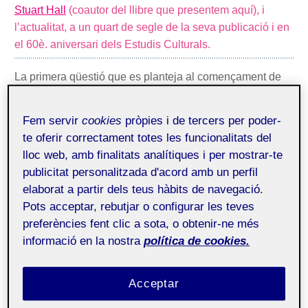
Stuart Hall
(coautor del llibre que presentem aquí), i
l’actualitat, a un quart de segle de la seva publicació i en
el 60è. aniversari dels Estudis Culturals.
La primera qüestió que es planteja al començament de
Doing Cultural Studies
(d’ara endavant, DCS) continua
sent pertinent avui dia. Aquesta qüestió és la
centralitat
Fem servir
cookies
pròpies i de tercers per poder-
de la cultura
. Un concepte històricament vinculat a l’art,
te oferir correctament totes les funcionalitats del
en les últimes dècades ha anat adquirint un rol
lloc web, amb finalitats analítiques i per mostrar-te
protagonista en altres àmbits com l’economia i la política.
publicitat personalitzada d'acord amb un perfil
Ningú mai no ho ha expressat millor que Margaret
elaborat a partir dels teus hàbits de navegació.
Thatcher, primera ministra del Regne Unit en la dècada
Pots acceptar, rebutjar o configurar les teves
dels vuitanta, quan va dir: «l’economia és el mètode,
preferències fent clic a sota, o obtenir-ne més
l’objectiu és canviar el cor i l’ànima». El programa de
informació en la nostra
política de cookies.
reforma radical implementat per Thatcher al Regne Unit –
i per Ronald Reagan als EUA–, conegut com a
Acceptar
neoliberalisme, va ser en gran part una «croada
cultural
, preocupada per les actituds, valors i formes