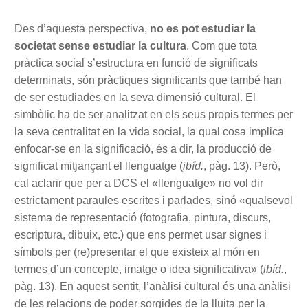
Des d’aquesta perspectiva,
no es pot estudiar la
societat sense estudiar la cultura
. Com que tota
pràctica social s’estructura en funció de significats
determinats, són pràctiques significants que també han
de ser estudiades en la seva dimensió cultural. El
simbòlic ha de ser analitzat en els seus propis termes per
la seva centralitat en la vida social, la qual cosa implica
enfocar-se en la significació, és a dir, la producció de
significat mitjançant el llenguatge (
ibíd.
, pàg. 13). Però,
cal aclarir que per a DCS el «llenguatge» no vol dir
estrictament paraules escrites i parlades, sinó «qualsevol
sistema de representació (fotografia, pintura, discurs,
escriptura, dibuix, etc.) que ens permet usar signes i
símbols per (re)presentar el que existeix al món en
termes d’un concepte, imatge o idea significativa» (
ibíd.
,
pàg. 13). En aquest sentit, l’anàlisi cultural és una anàlisi
de les relacions de poder sorgides de la lluita per la