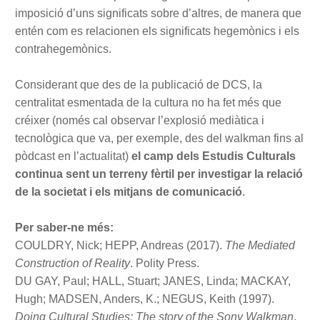
imposició d’uns significats sobre d’altres, de manera que
entén com es relacionen els significats hegemònics i els
contrahegemònics.
Considerant que des de la publicació de DCS, la
centralitat esmentada de la cultura no ha fet més que
créixer (només cal observar l’explosió mediàtica i
tecnològica que va, per exemple, des del walkman fins al
pòdcast en l’actualitat)
el camp dels Estudis Culturals
continua sent un terreny fèrtil per investigar la relació
de la societat i els mitjans de comunicació
.
Per saber-ne més:
COULDRY, Nick; HEPP, Andreas (2017).
The Mediated
Construction of Reality
. Polity Press.
DU GAY, Paul; HALL, Stuart; JANES, Linda; MACKAY,
Hugh; MADSEN, Anders, K.; NEGUS, Keith (1997).
Doing Cultural Studies: The story of the Sony Walkman
.