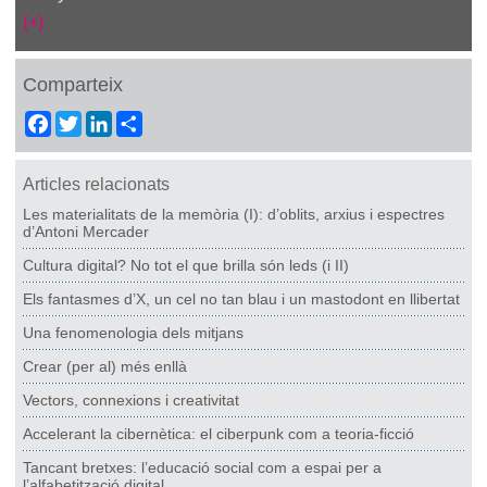
(+)
Comparteix
Facebook
Twitter
LinkedIn
Share
Articles relacionats
Les materialitats de la memòria (I): d’oblits, arxius i espectres
d’Antoni Mercader
Cultura digital? No tot el que brilla són leds (i II)
Els fantasmes d’X, un cel no tan blau i un mastodont en llibertat
Una fenomenologia dels mitjans
Crear (per al) més enllà
Vectors, connexions i creativitat
Accelerant la cibernètica: el ciberpunk com a teoria-ficció
Tancant bretxes: l’educació social com a espai per a
l’alfabetització digital