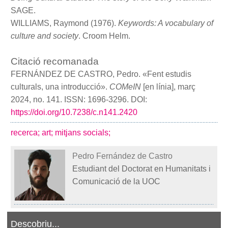
SAGE.
WILLIAMS, Raymond (1976).
Keywords: A vocabulary of
culture and society
. Croom Helm.
Citació recomanada
FERNÁNDEZ DE CASTRO, Pedro. «Fent estudis
culturals, una introducció».
COMeIN
[en línia], març
2024, no. 141. ISSN: 1696-3296. DOI:
https://doi.org/10.7238/c.n141.2420
recerca;
art;
mitjans socials;
Pedro Fernández de Castro
Estudiant del Doctorat en Humanitats i
Comunicació de la UOC
Descobriu...