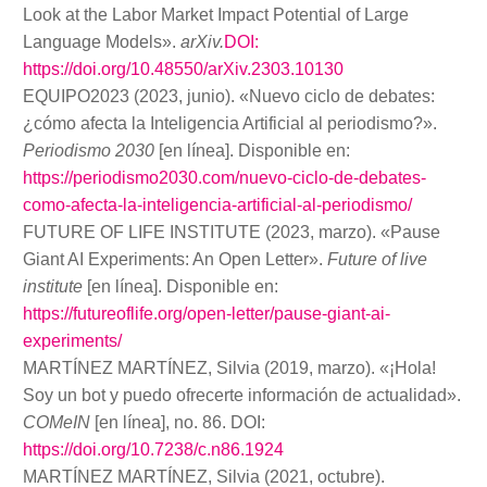
Look at the Labor Market Impact Potential of Large
Language Models».
arXiv.
DOI:
https://doi.org/10.48550/arXiv.2303.10130
EQUIPO2023 (2023, junio). «Nuevo ciclo de debates:
¿cómo afecta la Inteligencia Artificial al periodismo?».
Periodismo 2030
[en línea]. Disponible en:
https://periodismo2030.com/nuevo-ciclo-de-debates-
como-afecta-la-inteligencia-artificial-al-periodismo/
FUTURE OF LIFE INSTITUTE (2023, marzo). «Pause
Giant AI Experiments: An Open Letter».
Future of live
institute
[en línea]. Disponible en:
https://futureoflife.org/open-letter/pause-giant-ai-
experiments/
MARTÍNEZ MARTÍNEZ, Silvia (2019, marzo). «¡Hola!
Soy un bot y puedo ofrecerte información de actualidad».
COMeIN
[en línea], no. 86. DOI:
https://doi.org/10.7238/c.n86.1924
MARTÍNEZ MARTÍNEZ, Silvia (2021, octubre).