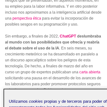
riesgos que se presentaban, en aquellos momentos, en
su empleo para la labor informativa. Y en otro posterior
incluso nos aproximamos a la inteligencia artificial desde
una
perspectiva ética
para evitar la incorporación de
posibles sesgos en su programación y uso.
Sin embargo, a finales de 2022,
ChatGPT
deslumbraba
al mundo con las posibilidades que ofrecía y reabría
el debate sobre el uso de la IA
. En seis meses, su
crecimiento meteórico se ha desarrollado en paralelo a
un discurso apocalíptico sobre los peligros de esta
tecnología. De hecho, a finales de marzo del año en
curso un grupo de expertos publicaban una
carta abierta
solicitando una pausa en el desarrollo de los avances de
los laboratorios para poder promover protocolos seguros
y dar tiempo a que los Gobiernos intervengan y se
avance en el marco regulador. Esta carta ya ha sido
Utilizamos
cookies
propias y de terceros para poder of
firmada por miles de profesionales y expertos, entre ellos