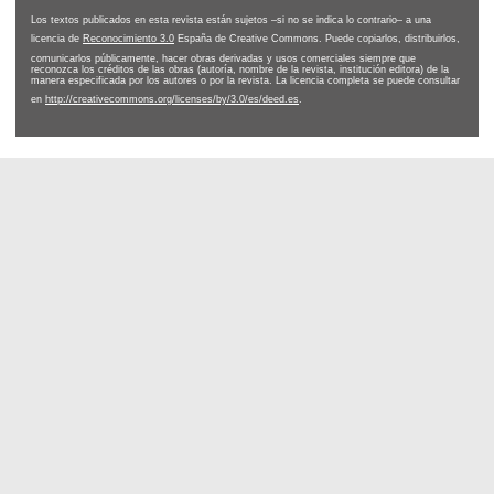
Los textos publicados en esta revista están sujetos –si no se indica lo contrario– a una
licencia de
Reconocimiento 3.0
España de Creative Commons. Puede copiarlos, distribuirlos,
comunicarlos públicamente, hacer obras derivadas y usos comerciales siempre que
reconozca los créditos de las obras (autoría, nombre de la revista, institución editora) de la
manera especificada por los autores o por la revista. La licencia completa se puede consultar
en
http://creativecommons.org/licenses/by/3.0/es/deed.es
.