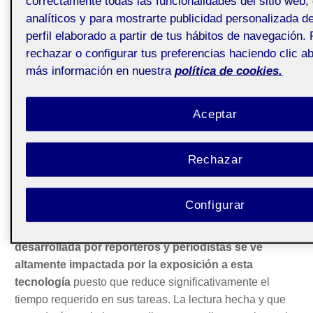
correctamente todas las funcionalidades del sitio web,
nombres destacados como el de
Elon Musk
, el que fuera
analíticos y para mostrarte publicidad personalizada 
uno de los inversores promotores de
OpenAI
perfil elaborado a partir de tus hábitos de navegación.
(responsable del lanzamiento de la aplicación ChatGPT).
rechazar o configurar tus preferencias haciendo clic ab
Los recientes pasos dados por el Parlamento Europeo
más información en nuestra
política de cookies.
para avanzar en la
primera norma sobre inteligencia
artificial
también muestran el interés legislador por
convertirlo en un tema prioritario.
Aceptar
En marzo de este año, otra publicación llamaba la
Rechazar
atención nuevamente sobre el avance tecnológico. En
este caso se trataba de un
working paper
titulado «
GPTs
are GPTs: An Early Look at the Labor Market Impact
» en
Configurar
el que, entre los firmantes, figuraban como autores
investigadores de OpenAI. En sus mediciones,
la labor
desarrollada por reporteros y periodistas se ve
altamente impactada por la exposición a esta
tecnología
puesto que reduce significativamente el
tiempo requerido en sus tareas. La lectura hecha y que