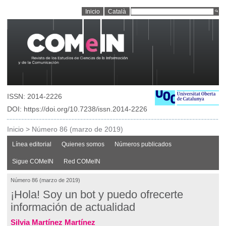
Inicio
Català
ISSN: 2014-2226
DOI: https://doi.org/10.7238/issn.2014-2226
Inicio
>
Número 86 (marzo de 2019)
Línea editorial
Quienes somos
Números publicados
Sigue COMeIN
Red COMeIN
Número 86 (marzo de 2019)
¡Hola! Soy un bot y puedo ofrecerte
información de actualidad
Silvia Martínez Martínez