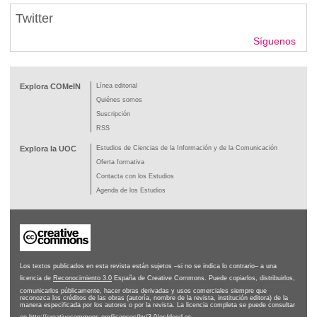
Twitter
Síguenos
Explora COMeIN
Línea editorial
Quiénes somos
Suscripción
RSS
Explora la UOC
Estudios de Ciencias de la Información y de la Comunicación
Oferta formativa
Contacta con los Estudios
Agenda de los Estudios
Los textos publicados en esta revista están sujetos –si no se indica lo contrario– a una
licencia de
Reconocimiento 3.0
España de Creative Commons. Puede copiarlos, distribuirlos,
comunicarlos públicamente, hacer obras derivadas y usos comerciales siempre que
reconozca los créditos de las obras (autoría, nombre de la revista, institución editora) de la
manera especificada por los autores o por la revista. La licencia completa se puede consultar
en
http://creativecommons.org/licenses/by/3.0/es/deed.es
.