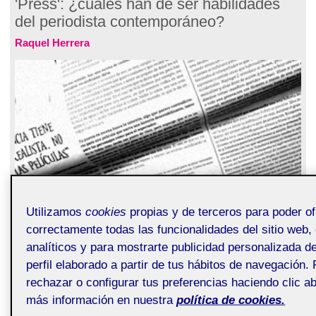
'Press': ¿cuáles han de ser habilidades
del periodista contemporáneo?
Raquel Herrera
Una de las principales preocupaciones de los nuevos
Utilizamos
cookies
propias y de terceros para poder of
periodistas actuales es el dominio de las herramientas
tecnológicas que permitan el desarrollo de su trabajo en
correctamente todas las funcionalidades del sitio web, 
entornos complejos y cambiantes donde la multimedialidad y el
analíticos y para mostrarte publicidad personalizada 
multiformato acaparan la atención. No obstante, ¿qué otras
habilidades, digamos blandas, o mejor, llamémoslas humanas,
perfil elaborado a partir de tus hábitos de navegación.
hay que seguir puliendo? La serie televisiva
Press
, que acaba
rechazar o configurar tus preferencias haciendo clic ab
de estrenarse en Filmin, lo pone de manifiesto con polos
más información en nuestra
política de cookies.
opuestos de la práctica periodística.
Sigue leyendo...