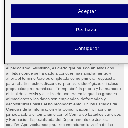
Aceptar
Número 86 (marzo de 2019)
'Fake science': el tsunami
de la desinformación llega
Rechazar
a la ciencia
Alexandre López-Borrull
Configurar
Anteriormente en esta revista hemos
hablado a menudo de la problemática
que el fenómeno de las
fake news
representa para la política y
el periodismo. Asimismo, es cierto que ha sido en estos dos
ámbitos donde se ha dado a conocer más ampliamente, y
ahora el término
fake
es empleado como primera respuesta
para rebatir muchos discursos, premisas ideológicas e incluso
propuestas programáticas. Trump abrió la puerta y ha marcado
el final de la crisis y el inicio de una era en la que las grandes
afirmaciones y los datos son empleadas, deformadas y
deconstruidas hasta el no reconocimiento. En los Estudios de
Ciencias de la Información y la Comunicación hicimos una
jornada sobre el tema junto con el Centro de Estudios Jurídicos
y Formación Especializada del Departamento de Justicia
catalán. Aprovechamos para recomendaros la visión de las