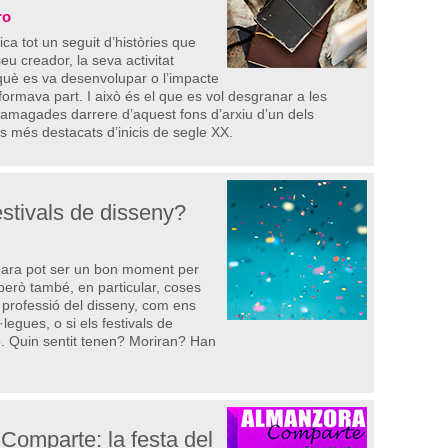
ro
ca tot un seguit d’històries que
eu creador, la seva activitat
 què es va desenvolupar o l’impacte
 formava part. I això és el que es vol desgranar a les
es amagades darrere d’aquest fons d’arxiu d’un dels
s més destacats d’inicis de segle XX.
estivals de disseny?
 ara pot ser un bon moment per
però també, en particular, coses
professió del disseny, com ens
legues, o si els festivals de
o. Quin sentit tenen? Moriran? Han
Comparte: la festa del