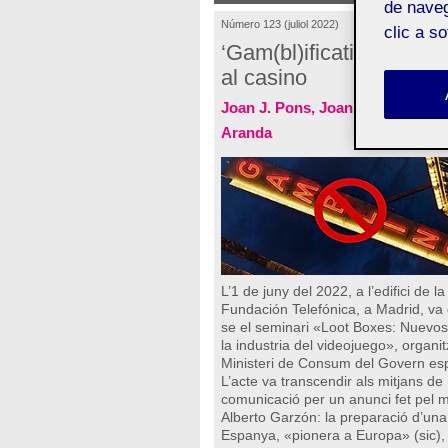
de naveg
Número 123 (juliol 2022)
clic a s
‘Gam(bl)ification’: del v
al casino
Joan J. Pons, Joan Arnedo More
Aranda
L’1 de juny del 2022, a l’edifici de la
Fundación Telefónica, a Madrid, va 
se el seminari «Loot Boxes: Nuevos
la industria del videojuego», organit
Ministeri de Consum del Govern es
L’acte va transcendir als mitjans de
comunicació per un anunci fet pel m
Alberto Garzón: la preparació d’una 
Espanya, «pionera a Europa» (sic),