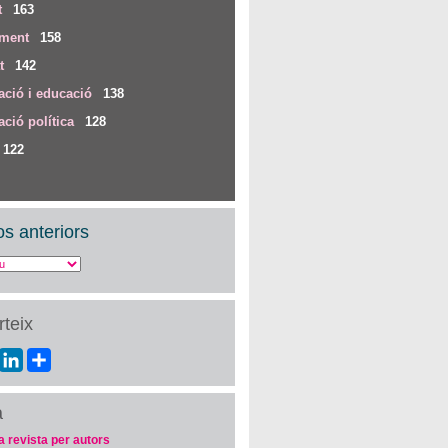
t
163
iment
158
t
142
ció i educació
138
ció política
128
122
s anteriors
teix
ebook
Twitter
LinkedIn
Share
a
a revista per autors