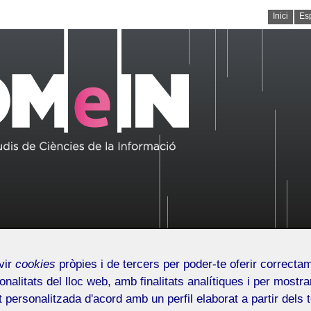
Inici
Es
/issn.2014-2226
vir
cookies
pròpies i de tercers per poder-te oferir correcta
onalitats del lloc web, amb finalitats analítiques i per mostra
at personalitzada d'acord amb un perfil elaborat a partir dels 
Línia editorial
Qui som
Números publicats
Seg