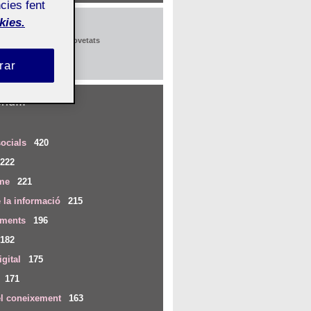
cies fent
kies.
x
pció al butlletí de novetats
rar
iu...
ocials
420
222
me
221
 la informació
215
iments
196
182
igital
175
171
el coneixement
163