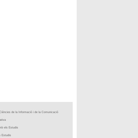
Ciències de la Informació i de la Comunicació
ativa
b els Estudis
 Estudis