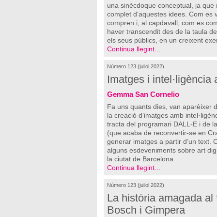
una sinècdoque conceptual, ja que 
complet d’aquestes idees. Com es v
compren i, al capdavall, com es c
haver transcendit des de la taula 
els seus públics, en un creixent exer
Continua llegint...
Número 123 (juliol 2022)
Imatges i intel·ligència 
Gemma San Cornelio
Fa uns quants dies, van aparèixer 
la creació d’imatges amb intel·ligènci
tracta del programari DALL-E i de l
(que acaba de reconvertir-se en C
generar imatges a partir d’un text.
alguns esdeveniments sobre art digit
la ciutat de Barcelona.
Continua llegint...
Número 123 (juliol 2022)
La història amagada al
Bosch i Gimpera