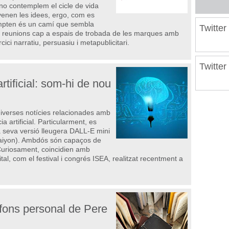
no contemplem el cicle de vida
enen les idees, ergo, com es
ompten és un camí que sembla
Twitte
de reunions cap a espais de trobada de les marques amb
cici narratiu, persuasiu i metapublicitari.
Twitte
artificial: som-hi de nou
diverses notícies relacionades amb
a artificial. Particularment, es
a seva versió lleugera DALL-E mini
raiyon). Ambdós són capaços de
 Curiosament, coincidien amb
al, com el festival i congrés ISEA, realitzat recentment a
 fons personal de Pere