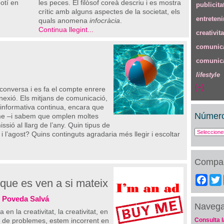
otí en
les peces. El filòsof coreà descriu i es mostra
publicita
crític amb alguns aspectes de la societat, els
entreten
quals anomena
infocràcia
.
Continua llegint...
creativita
comunica
comunica
lifestyle
(+)
 conversa i es fa el compte enrere
nexió. Els mitjans de comunicació,
t informativa continua, encara que
Número
ritme –i sabem que omplen moltes
ssió al llarg de l’any. Quin tipus de
l i l’agost? Quins continguts agradaria més llegir i escoltar
Compar
Fac
i que es ven a si mateix
l Poveda Salvá
Naveg
en la creativitat, la creativitat, en
ció de problemes, estem incorrent en
Consulta l