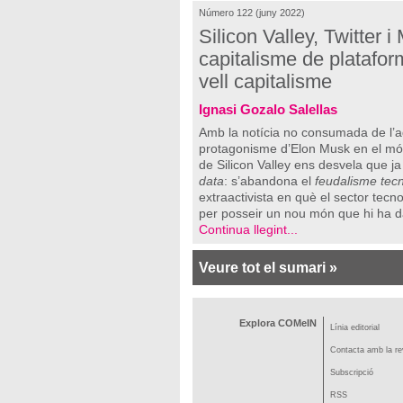
Número 122 (juny 2022)
Silicon Valley, Twitter 
capitalisme de platafor
vell capitalisme
Ignasi Gozalo Salellas
Amb la notícia no consumada de l’ad
protagonisme d’Elon Musk en el mó
de Silicon Valley ens desvela que j
data
: s’abandona el
feudalisme tecn
extraactivista en què el sector tec
per posseir un nou món que hi ha d
Continua llegint...
Veure tot el sumari »
Explora COMeIN
Línia editorial
Contacta amb la re
Subscripció
RSS