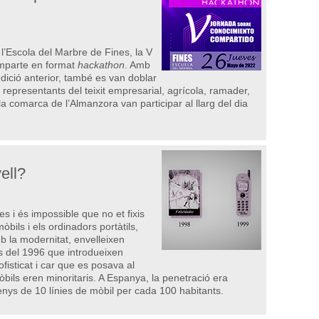
 l’Escola del Marbre de Fines, la V
mparte en format
hackathon
. Amb
dició anterior, també es van doblar
0 representants del teixit empresarial, agrícola, ramader,
de la comarca de l’Almanzora van participar al llarg del dia
ell?
s i és impossible que no et fixis
òbils i els ordinadors portàtils,
 la modernitat, envelleixen
 del 1996 que introdueixen
fisticat i car que es posava al
ils eren minoritaris. A Espanya, la penetració era
menys de 10 línies de mòbil per cada 100 habitants.