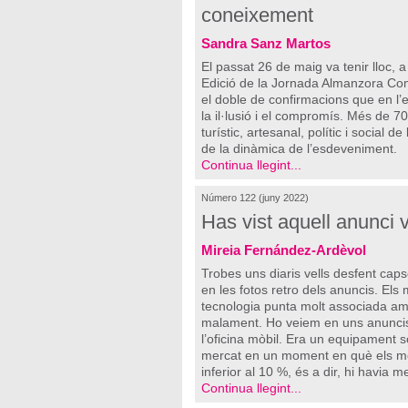
coneixement
Sandra Sanz Martos
El passat 26 de maig va tenir lloc, a
Edició de la Jornada Almanzora Co
el doble de confirmacions que en l’e
la il·lusió i el compromís. Més de 7
turístic, artesanal, polític i social 
de la dinàmica de l’esdeveniment.
Continua llegint...
Número 122 (juny 2022)
Has vist aquell anunci v
Mireia Fernández-Ardèvol
Trobes uns diaris vells desfent capse
en les fotos retro dels anuncis. Els m
tecnologia punta molt associada amb
malament. Ho veiem en uns anuncis
l’oficina mòbil. Era un equipament so
mercat en un moment en què els mòb
inferior al 10 %, és a dir, hi havia 
Continua llegint...