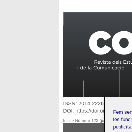
ISSN: 2014-2226
DOI: https://doi.org/10.7238
Fem ser
les funci
Inici
>
Número 123 (juliol 2022)
publicit