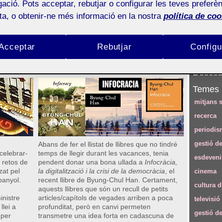
ació. Pots acceptar, rebutjar o configurar les teves preferèn
Número 123 (juliol 2022)
ota, o obtenir-ne més informació en la nostra
política de coo
Seguei
ideojoc
Per què m’interpel·la la idea
Subscri
d’infocràcia de Byung-Chul
RSS
Acceptar
Rebutjar
Configu
Han?
no, Dani
Alexandre López-Borrull
Descobr
Temes
mitjans s
recerca
periodis
gestió de
Abans de fer el llistat de llibres que no tindré
celebrar-
temps de llegir durant les vacances, tenia
esdeven
 retos de
pendent donar una bona ullada a
Infocràcia,
zat pel
la digitalització i la crisi de la democràcia
, el
cinema
panyol.
recent llibre de Byung-Chul Han. Certament,
cultura d
aquests llibres que són un recull de petits
inistre
articles/capítols de vegades arriben a poca
televisió
llei a
profunditat, però en canvi permeten
gestió d
 per
transmetre una idea forta en cadascuna de