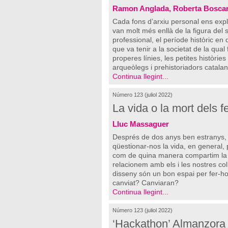
Ramon Anglada, Roberta Bosca
Cada fons d’arxiu personal ens expli
van molt més enllà de la figura del s
professional, el període històric en
que va tenir a la societat de la qual
properes línies, les petites històri
arqueòlegs i prehistoriadors catalan
Continua llegint...
Número 123 (juliol 2022)
La vida o la mort dels f
Lluc Massaguer
Després de dos anys ben estranys,
qüestionar-nos la vida, en general, 
com de quina manera compartim la 
relacionem amb els i les nostres col·
disseny són un bon espai per fer-h
canviat? Canviaran?
Continua llegint...
Número 123 (juliol 2022)
‘Hackathon’ Almanzora 