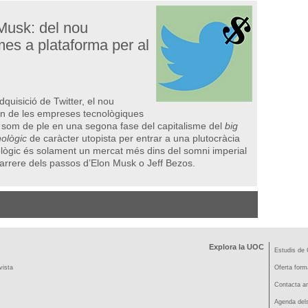
i Musk: del nou
mes a plataforma per al
quisició de Twitter, el nou
n de les empreses tecnològiques
a som de ple en una segona fase del capitalisme del
big
ològic
de caràcter utopista per entrar a una plutocràcia
nològic és solament un mercat més dins del somni imperial
arrere dels passos d’Elon Musk o Jeff Bezos.
Explora la UOC
Estudis de 
vista
Oferta form
Contacta am
Agenda dels