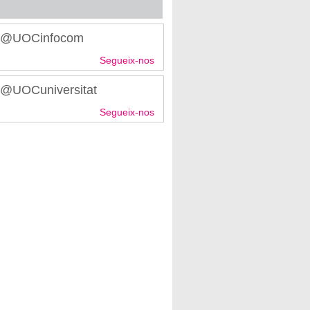
r @UOCinfocom
Segueix-nos
r @UOCuniversitat
Segueix-nos