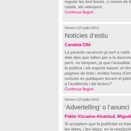
regular les
loot boxes
, o caixes de b
català, als videojocs.
Continua llegint...
Número 123 (juliol 2022)
Notícies d’estiu
Candela Ollé
La paraula
vacances
ja surt a cada
dels dies que falten per a la descon
però, no tanquen, ja que l’actualita
la política i els esports baixen el 
pàgines de tinta i moltes hores d’emi
notícies es publiquen durant el julio
a l’audiència i als lectors?
Continua llegint...
Número 123 (juliol 2022)
‘Advertelling’ o l’anunc
Pablo Vizcaíno-Alcantud, Migue
Si acceptem que la publicitat es basa 
les idees, i les idees, en la resolu