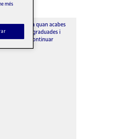
-ne més
a UOC no s'acaba quan acabes
rar
 comunitat de graduades i
 t'ajudaran a continuar
lment.