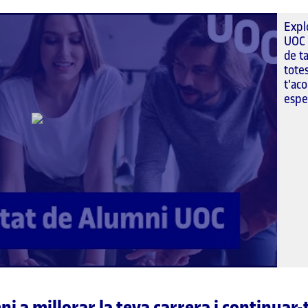
Expl
UOC 
de ta
tote
t'aco
esp