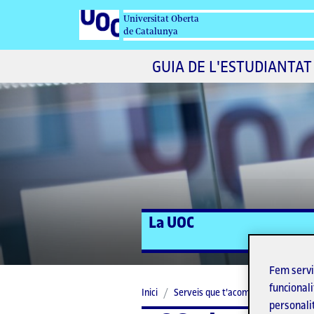
Universitat Oberta
de Catalunya
GUIA DE L'ESTUDIANTAT
La UOC
Fem serv
funcionali
Inici
Serveis que t'acompanyen
Alu
personali