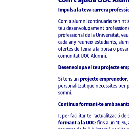
Com t'ajuda UOC Alumn
Impulsa la teva carrera professi
Com a alumni continuaràs tenint ac
teu desenvolupament professional
professional de la Universitat, veu
cada any reuneix estudiants, alumn
ofertes de feina a la borsa o posar
comunitat UOC Alumni.
Desenvolupa el teu projecte e
Si tens un
projecte emprenedor
personalitzat que necessites per pre
somni.
Continua formant-te amb avanta
I, per facilitar-te l'actualitzaci
formant a la UOC
: fins a un 10 %