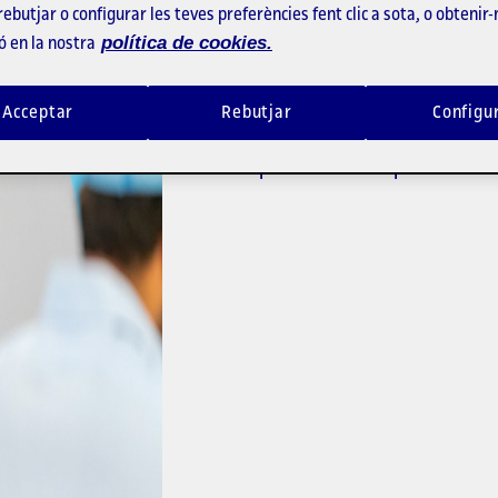
rebutjar o configurar les teves preferències fent clic a sota, o obtenir
política de cookies.
ó en la nostra
Sabies que la teva vinculació amb l
Acceptar
Rebutjar
Configu
els estudis? T'espera UOC Alumni, la
graduats i un conjunt de serveis que
creixent personalment i professiona