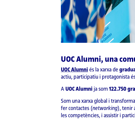
UOC Alumni, una comu
UOC Alumni
és la xarxa de
gradua
actiu, participatiu i protagonista é
A
UOC Alumni
ja som
122.750
gra
Som una xarxa global i transforma
fer contactes (
networking
), tenir
les competències, i assistir i parti