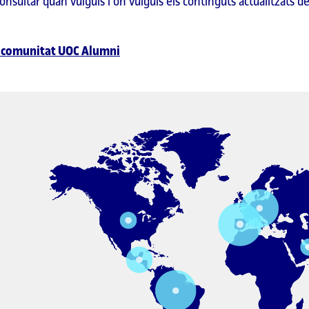
consultar quan vulguis i on vulguis els continguts actualitzats 
la comunitat UOC Alumni