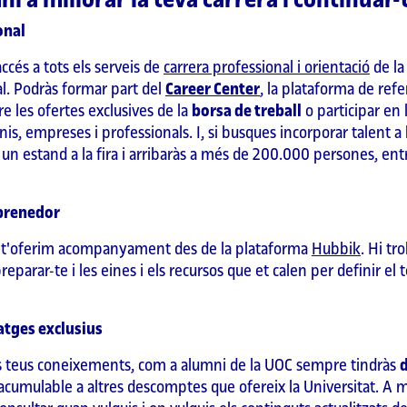
i a millorar la teva carrera i continuar
onal
cés a tots els serveis de
carrera professional i orientació
de la
. Podràs formar part del
Career Center
, la plataforma de refe
re les ofertes exclusives de la
borsa de treball
o participar en 
is, empreses i professionals. I, si busques incorporar talent a
 un estand a la fira i arribaràs a més de 200.000 persones, entr
mprenedor
, t'oferim acompanyament des de la plataforma
Hubbik
. Hi tr
parar-te i les eines i els recursos que et calen per definir el te
tges exclusius
ó dels teus coneixements, com a alumni de la UOC sempre tindràs
, acumulable a altres descomptes que ofereix la Universitat. A m