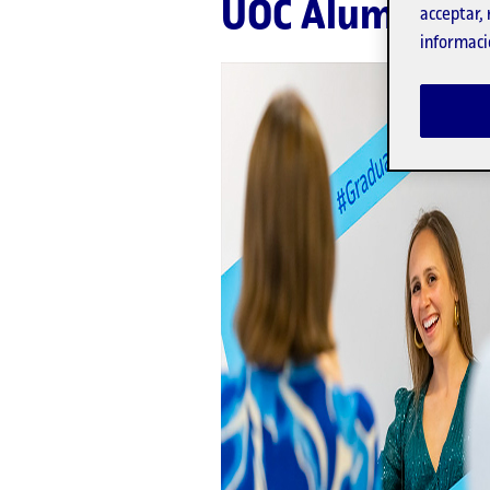
UOC Alumni
acceptar, 
informaci