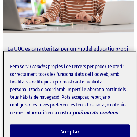
La UOC es caracteritza per un model educatiu propi
basat en una metodologia
online
de qualitat única i
innovadora. És el tret distintiu principal de la
Fem servir
cookies
pròpies i de tercers per poder-te oferir
Universitat des de l'inici i es manté en constant
correctament totes les funcionalitats del lloc web, amb
evolució gràcies a l'aplicació dels avenços en recerca
finalitats analítiques i per mostrar-te publicitat
i innovació en aprenentatge en línia (
e-learning
).
personalitzada d'acord amb un perfil elaborat a partir dels
teus hàbits de navegació. Pots acceptar, rebutjar o
configurar les teves preferències fent clic a sota, o obtenir-
política de cookies.
ne més informació en la nostra
Com s'estudia a la UOC?
Acceptar