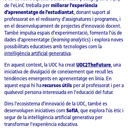
de l'eLinC treballa per
millorar l'experiència
d'aprenentatge de l'estudiantat
, donant suport al
professorat en el redisseny d'assignatures i programes, i
en el desenvolupament de projectes d'innovació docent.
També impulsa espais d'experimentació, fomenta l'ús de
dades d'aprenentatge (
learning analytics
) i explora noves
possibilitats educatives amb tecnologies com la
intel·ligència artificial generativa
.
En aquest context, la UOC ha creat
UOC2TheFuture
, una
iniciativa de divulgació de coneixement que recull les
tendències emergents en aprenentatge en línia. En
aquest espai hi ha
recursos útils
per al professorat i per a
qualsevol persona interessada en l'educació del futur.
Dins l'ecosistema d'innovació de la UOC, també es
desenvolupen iniciatives com
SofIA
, que explora l'ús ètic i
segur de la intel·ligència artificial generativa per
transformar l'experiència educativa.