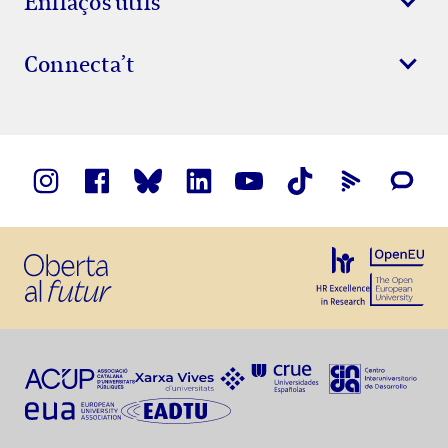
Enllaços útils
Connecta’t