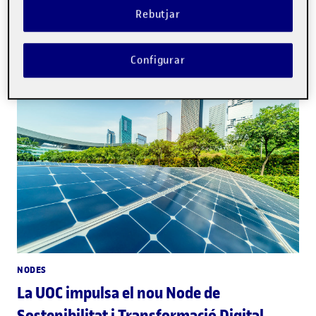
PREMIS ALUMNI
Rebutjar
Presenta't a la segona edició dels
Premis Impacte Alumni
Configurar
NODES
La UOC impulsa el nou Node de
Sostenibilitat i Transformació Digital