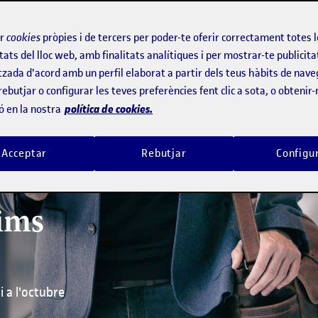
ir
cookies
pròpies i de tercers per poder-te oferir correctament totes 
tats del lloc web, amb finalitats analítiques i per mostrar-te publicita
tzada d'acord amb un perfil elaborat a partir dels teus hàbits de nave
rebutjar o configurar les teves preferències fent clic a sota, o obtenir
política de cookies.
ó en la nostra
Acceptar
Rebutjar
Configu
tims
 a l'octubre