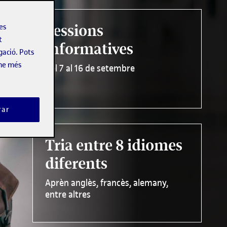
Sessions
les
t
informatives
gació. Pots
-ne més
Del 7 al 16 de setembre
rar
Tria entre 8 idiomes
diferents
Aprèn anglès, francès, alemany,
entre altres