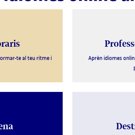
raris
Profess
ormar-te al teu ritme i
Aprèn idiomes onlin
ena
Dest