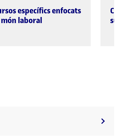
ursos específics enfocats
Cursos 
l món laboral
superar