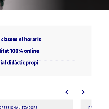
 classes ni horaris
itat 100% online
al didàctic propi
OFESSIONALITZADORS
PREPARATO