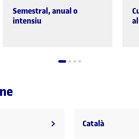
Semestral, anual o
C
intensiu
a
ine
Català