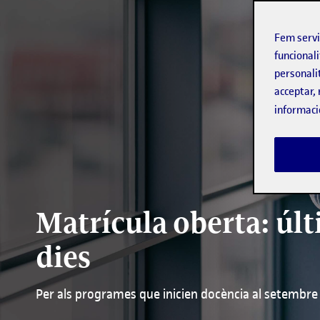
Fem serv
funcionali
personali
acceptar, 
informaci
Matrícula oberta: úl
dies
Per als programes que inicien docència al setembre i