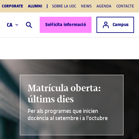
CORPORATE
ALUMNI
SOBRE LA UOC
NEWS
AGENDA
CONTACTE
Accés a
CA
Sol·licita informació
Campus
Cercar
Matrícula oberta:
últims dies
Per als programes que inicien
docència al setembre i a l'octubre