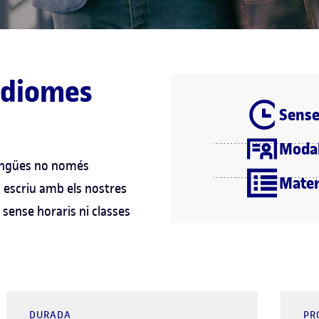
'idiomes
Sense
Modal
lengües no només
Materi
 i escriu amb els nostres
sense horaris ni classes
DURADA
PR