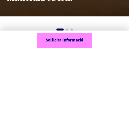
Sol·licita informació
Què és el curs preparatori
d'accés a la universitat online?
Ara pots entrar a la universitat amb les proves per
a més grans de 25 i 45 anys. Prepara't 100 % online
per superar les proves d'accés a la universitat i
aconsegueix el teu somni universitari.
Et facilitarem diferents tècniques d'estudi i tot el
Selecciona fins a 3 programes per comparar
temari necessari per superar la prova d'accés a la