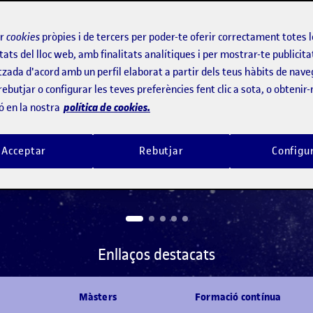
 dia a dia. L'any 2023 vam
ir
cookies
pròpies i de tercers per poder-te oferir correctament totes 
stratègia en IA, i ara
tats del lloc web, amb finalitats analítiques i per mostrar-te publicita
n nou paradigma educatiu
tzada d'acord amb un perfil elaborat a partir dels teus hàbits de nave
rebutjar o configurar les teves preferències fent clic a sota, o obtenir
política de cookies.
ó en la nostra
Acceptar
Rebutjar
Configu
Enllaços destacats
s
Màsters
Formació contínua