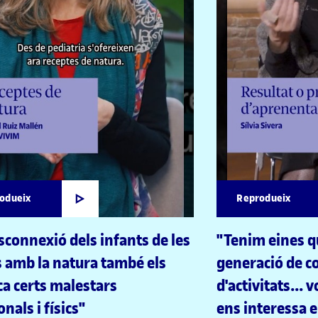
odueix
Reprodueix
sconnexió dels infants de les
"Tenim eines qu
s amb la natura també els
generació de c
a certs malestars
d'activitats... 
nals i físics"
ens interessa e