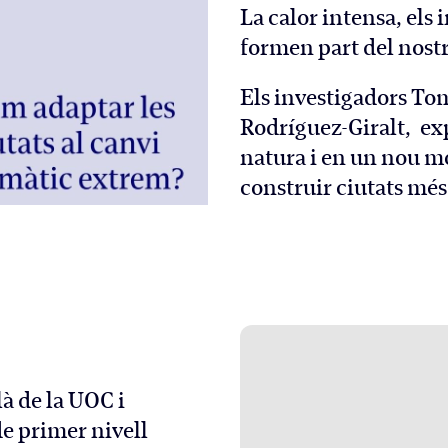
La calor intensa, els i
formen part del nostre
Els investigadors Tom
Rodríguez-Giralt, ex
natura i en un nou m
construir ciutats més 
là de la UOC i
de primer nivell