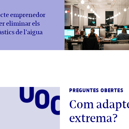
ecte emprenedor
er eliminar els
stics de l'aigua
PREGUNTES OBERTES
Com adaptem
extrema?