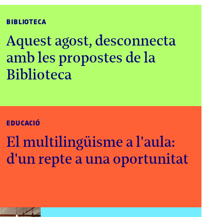
BIBLIOTECA
Aquest agost, desconnecta
amb les propostes de la
Biblioteca
EDUCACIÓ
El multilingüisme a l'aula:
d'un repte a una oportunitat