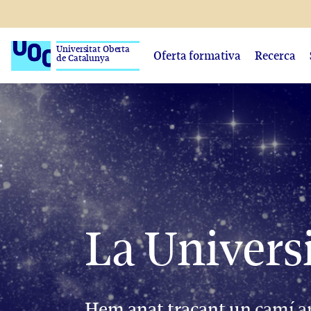
Universitat Oberta
Oferta formativa
Recerca
de Catalunya
La Universi
Hem anat traçant un camí am