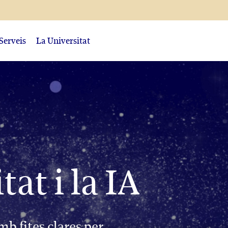
Serveis
La Universitat
tat i la IA
b fites clares per