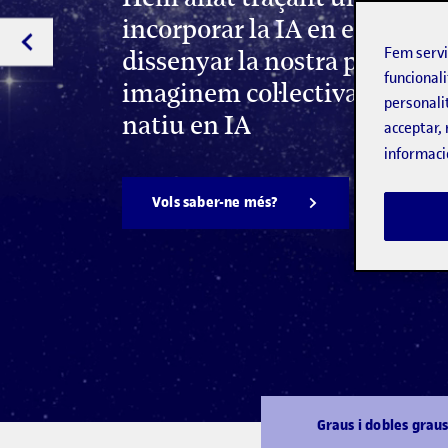
incorporar la IA en el nostre
Fem serv
dissenyar la nostra primera e
funcionali
imaginem col·lectivament u
personali
natiu en IA
acceptar, 
informaci
Vols saber-ne més?
Graus i dobles grau