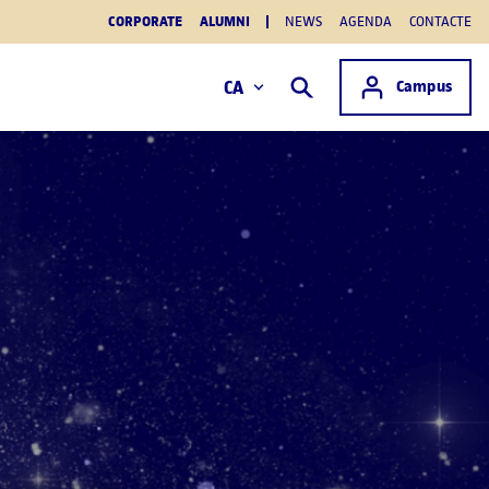
CORPORATE
ALUMNI
NEWS
AGENDA
CONTACTE
Accés a
CA
Campus
Cercar