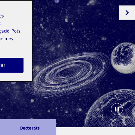
les
t
gació. Pots
-ne més
rar
Doctorats