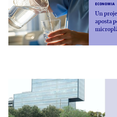
ECONOMIA
Un proj
aposta p
microplà