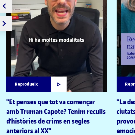
Reprodueix
Repr
"Et penses que tot va començar
"La de
amb Truman Capote? Tenim reculls
ciutat
d'històries de crims en segles
provoc
anteriors al XX"
emocio