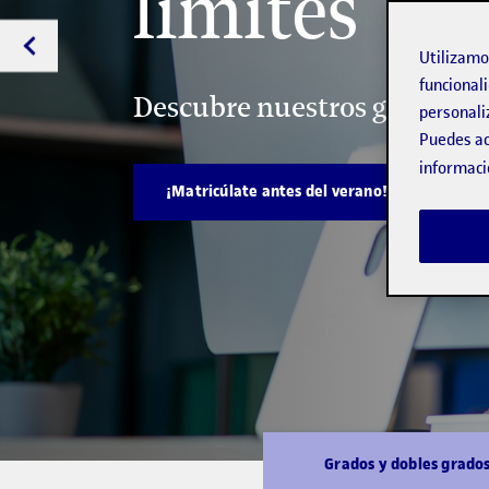
límites
Utilizam
funcionali
Descubre nuestros grados y 
personali
Puedes ac
informaci
¡Matricúlate antes del verano!
Grados y dobles grado