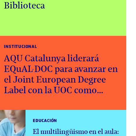
Biblioteca
INSTITUCIONAL
AQU Catalunya liderará
EQuAL-DOC para avanzar en
el Joint European Degree
Label con la UOC como
partner asociado
EDUCACIÓN
El multilingüismo en el aula: