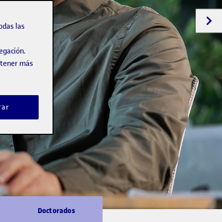
odas las
vegación.
obtener más
rar
Doctorados