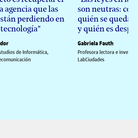
la agencia que las
son neutras: con
están perdiendo en
quién se queda e
a tecnología"
y quién es despl
ador
Gabriela Fauth
studios de Informática,
Profesora lectora e investig
lecomunicación
LabCiudades