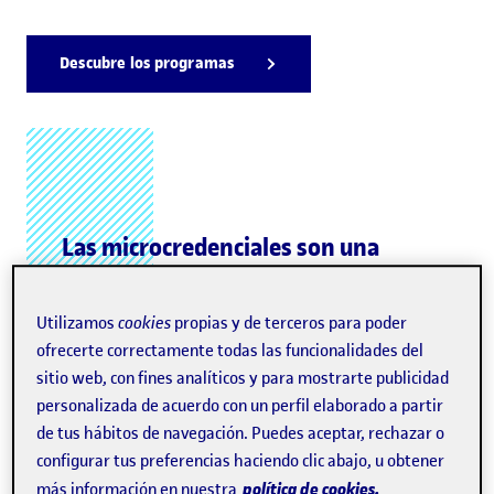
Descubre los programas
Las microcredenciales son una
iniciativa de la Unión Europea para
promover la formación a lo largo
Utilizamos
cookies
propias y de terceros para poder
de la vida con calidad universitaria.
ofrecerte correctamente todas las funcionalidades del
sitio web, con fines analíticos y para mostrarte publicidad
personalizada de acuerdo con un perfil elaborado a partir
de tus hábitos de navegación. Puedes aceptar, rechazar o
configurar tus preferencias haciendo clic abajo, u obtener
política de cookies.
más información en nuestra