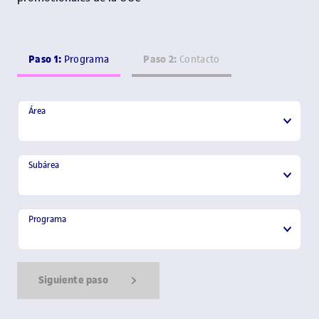
Paso 1:
Paso 2:
Programa
Contacto
Área
Área
Subárea
Subárea
Programa
Programa
Siguiente paso