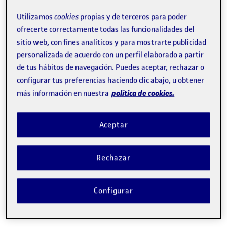
estudios
online
.
Utilizamos
cookies
propias y de terceros para poder
ofrecerte correctamente todas las funcionalidades del
sitio web, con fines analíticos y para mostrarte publicidad
personalizada de acuerdo con un perfil elaborado a partir
de tus hábitos de navegación. Puedes aceptar, rechazar o
configurar tus preferencias haciendo clic abajo, u obtener
política de cookies.
Referentes mundiales en e-
más información en nuestra
learning
Aceptar
30 años formando en catalán, español e
inglés a más de 133.000 graduados.
Rechazar
Configurar