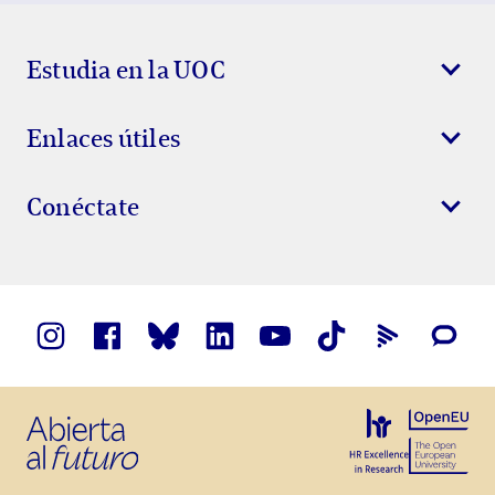
Show Error
Show Ok
Show Error
Estudia en la UOC
Enlaces útiles
Conéctate