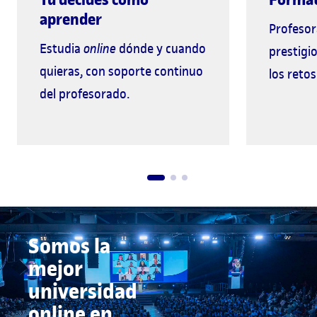
aprender
Profesor
Estudia
online
dónde y cuando
prestigi
quieras, con soporte continuo
los retos
del profesorado.
Somos la
mejor
universidad
online en