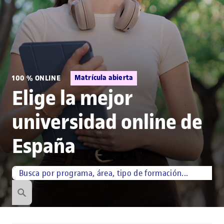
Matrícula abierta
100 % ONLINE
Elige la mejor
universidad online de
España
Búsqueda por palabra
¿Qué estás buscando?