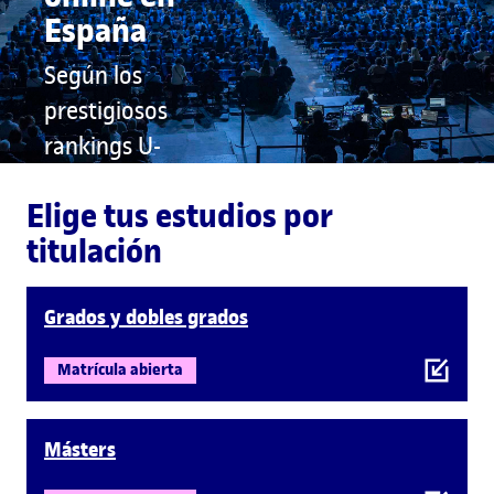
España
Según los
prestigiosos
rankings U-
Ranking, CYD y
Elige tus estudios por
THE
titulación
Saber más
Grados y dobles grados
Matrícula abierta
Másters